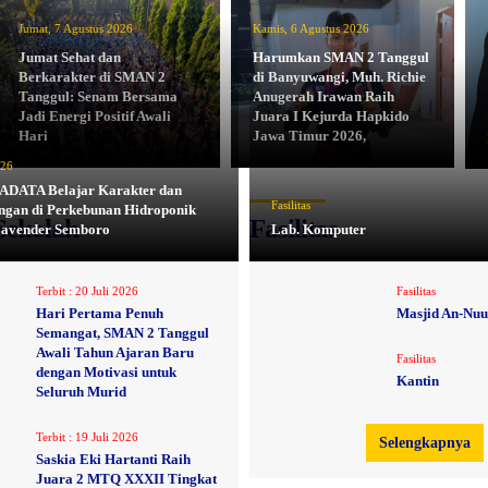
Jumat, 7 Agustus 2026
Kamis, 6 Agustus 2026
Jumat Sehat dan
Harumkan SMAN 2 Tanggul
Berkarakter di SMAN 2
di Banyuwangi, Muh. Richie
Tanggul: Senam Bersama
Anugerah Irawan Raih
Jadi Energi Positif Awali
Juara I Kejurda Hapkido
Hari
Jawa Timur 2026,
026
ADATA Belajar Karakter dan
Fasilitas
ngan di Perkebunan Hidroponik
Sekolah
Fasilitas
Lavender Semboro
Lab. Komputer
Terbit :
20 Juli 2026
Fasilitas
Hari Pertama Penuh
Masjid An-Nuu
Semangat, SMAN 2 Tanggul
Awali Tahun Ajaran Baru
Fasilitas
dengan Motivasi untuk
Kantin
Seluruh Murid
Terbit :
19 Juli 2026
Selengkapnya
Saskia Eki Hartanti Raih
Juara 2 MTQ XXXII Tingkat