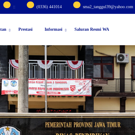
:
:
(0336) 441014
sma2_tanggul39@yahoo.com
atan
Prestasi
Informasi
Saluran Resmi WA