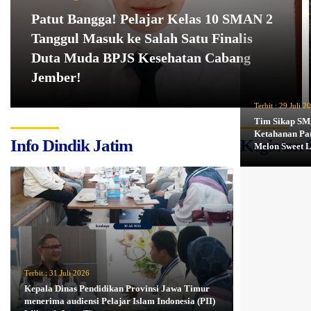
Patut Bangga! Pelajar Kelas 10 SMAN 2
Tanggul Masuk ke Salah Satu Finalis
Duta Muda BPJS Kesehatan Cabang
Jember!
Terbit :
29 Juli 2
Tim Sikap SM
Ketahanan Pa
Info Dindik Jatim
Kegiatan 
Melon Sweet 
Terbit :
31 Juli 2026
Kepala Dinas Pendidikan Provinsi Jawa Timur
menerima audiensi Pelajar Islam Indonesia (PII)