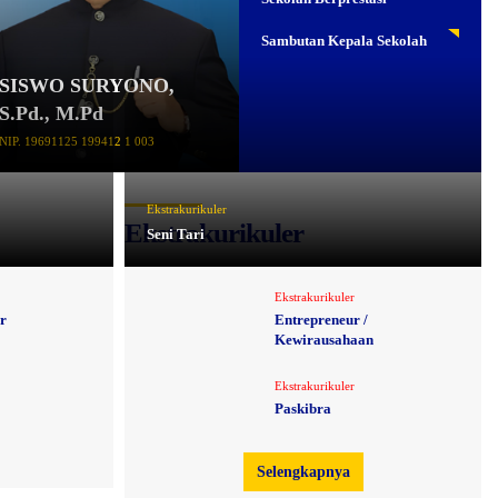
Sambutan Kepala Sekolah
SISWO SURYONO,
S.Pd., M.Pd
NIP. 19691125 199412 1 003
Ekstrakurikuler
Ekstrakurikuler
Seni Tari
Ekstrakurikuler
r
Entrepreneur /
Kewirausahaan
Ekstrakurikuler
Paskibra
Selengkapnya