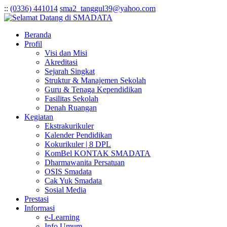
:
:
(0336) 441014
sma2_tanggul39@yahoo.com
Beranda
Profil
Visi dan Misi
Akreditasi
Sejarah Singkat
Struktur & Manajemen Sekolah
Guru & Tenaga Kependidikan
Fasilitas Sekolah
Denah Ruangan
Kegiatan
Ekstrakurikuler
Kalender Pendidikan
Kokurikuler | 8 DPL
KomBel KONTAK SMADATA
Dharmawanita Persatuan
OSIS Smadata
Cak Yuk Smadata
Sosial Media
Prestasi
Informasi
e-Learning
Info Umum