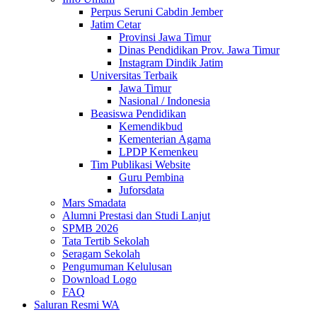
Perpus Seruni Cabdin Jember
Jatim Cetar
Provinsi Jawa Timur
Dinas Pendidikan Prov. Jawa Timur
Instagram Dindik Jatim
Universitas Terbaik
Jawa Timur
Nasional / Indonesia
Beasiswa Pendidikan
Kemendikbud
Kementerian Agama
LPDP Kemenkeu
Tim Publikasi Website
Guru Pembina
Juforsdata
Mars Smadata
Alumni Prestasi dan Studi Lanjut
SPMB 2026
Tata Tertib Sekolah
Seragam Sekolah
Pengumuman Kelulusan
Download Logo
FAQ
Saluran Resmi WA