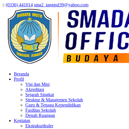
:
:
(0336) 441014
sma2_tanggul39@yahoo.com
Beranda
Profil
Visi dan Misi
Akreditasi
Sejarah Singkat
Struktur & Manajemen Sekolah
Guru & Tenaga Kependidikan
Fasilitas Sekolah
Denah Ruangan
Kegiatan
Ekstrakurikuler