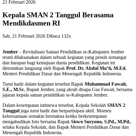
21
Februari
2026
Kepala SMAN 2 Tanggul Berasama
Mendikdasmen RI
Sab, 21 Februari 2026
Dibaca 132x
Jember
– Revitalisasi Satuan Pendidikan se-Kabupaten Jember
resmi dilaksanakan dalam sebuah kegiatan yang penuh semangat
dan harapan bagi kemajuan dunia pendidikan. Kegiatan ini
diresmikan langsung oleh Bapak
Prof. Dr. Abdul Mu’ti, M.Ed
,
Menteri Pendidikan Dasar dan Menengah Republik Indonesia.
Turut hadir dalam kegiatan tersebut Bapak
Muhammad Fawait,
S.E., M.Sc
, Bupati Jember, yang akrab disapa Gus Fawait, bersama
jajaran kepala satuan pendidikan se-Kabupaten Jember.
Dalam kesempatan istimewa tersebut, Kepala Sekolah
SMAN 2
Tanggul
juga turut hadir dan berpartisipasi aktif. Momen
kebersamaan semakin bermakna ketika berkesempatan
mengabadikan foto bersama Bapak
Siswo Suryono, S.Pd., M.Pd.
,
selaku Kepala Sekolah, dan Bapak Menteri Pendidikan Dasar dan
Menengah Republik Indonesia.