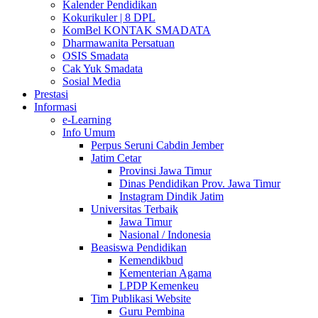
Kalender Pendidikan
Kokurikuler | 8 DPL
KomBel KONTAK SMADATA
Dharmawanita Persatuan
OSIS Smadata
Cak Yuk Smadata
Sosial Media
Prestasi
Informasi
e-Learning
Info Umum
Perpus Seruni Cabdin Jember
Jatim Cetar
Provinsi Jawa Timur
Dinas Pendidikan Prov. Jawa Timur
Instagram Dindik Jatim
Universitas Terbaik
Jawa Timur
Nasional / Indonesia
Beasiswa Pendidikan
Kemendikbud
Kementerian Agama
LPDP Kemenkeu
Tim Publikasi Website
Guru Pembina