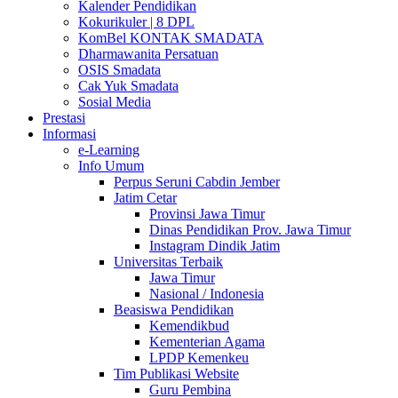
Kalender Pendidikan
Kokurikuler | 8 DPL
KomBel KONTAK SMADATA
Dharmawanita Persatuan
OSIS Smadata
Cak Yuk Smadata
Sosial Media
Prestasi
Informasi
e-Learning
Info Umum
Perpus Seruni Cabdin Jember
Jatim Cetar
Provinsi Jawa Timur
Dinas Pendidikan Prov. Jawa Timur
Instagram Dindik Jatim
Universitas Terbaik
Jawa Timur
Nasional / Indonesia
Beasiswa Pendidikan
Kemendikbud
Kementerian Agama
LPDP Kemenkeu
Tim Publikasi Website
Guru Pembina