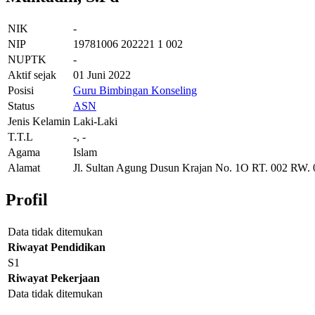
NIK
-
NIP
19781006 202221 1 002
NUPTK
-
Aktif sejak
01 Juni 2022
Posisi
Guru Bimbingan Konseling
Status
ASN
Jenis Kelamin
Laki-Laki
T.T.L
-, -
Agama
Islam
Alamat
Jl. Sultan Agung Dusun Krajan No. 1O RT. 002 RW
Profil
Data tidak ditemukan
Riwayat Pendidikan
S1
Riwayat Pekerjaan
Data tidak ditemukan