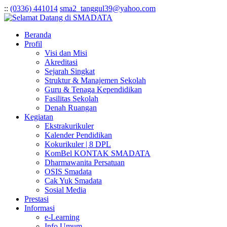
:
:
(0336) 441014
sma2_tanggul39@yahoo.com
Beranda
Profil
Visi dan Misi
Akreditasi
Sejarah Singkat
Struktur & Manajemen Sekolah
Guru & Tenaga Kependidikan
Fasilitas Sekolah
Denah Ruangan
Kegiatan
Ekstrakurikuler
Kalender Pendidikan
Kokurikuler | 8 DPL
KomBel KONTAK SMADATA
Dharmawanita Persatuan
OSIS Smadata
Cak Yuk Smadata
Sosial Media
Prestasi
Informasi
e-Learning
Info Umum