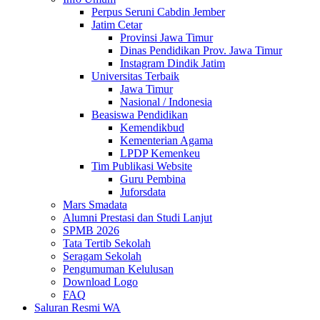
Perpus Seruni Cabdin Jember
Jatim Cetar
Provinsi Jawa Timur
Dinas Pendidikan Prov. Jawa Timur
Instagram Dindik Jatim
Universitas Terbaik
Jawa Timur
Nasional / Indonesia
Beasiswa Pendidikan
Kemendikbud
Kementerian Agama
LPDP Kemenkeu
Tim Publikasi Website
Guru Pembina
Juforsdata
Mars Smadata
Alumni Prestasi dan Studi Lanjut
SPMB 2026
Tata Tertib Sekolah
Seragam Sekolah
Pengumuman Kelulusan
Download Logo
FAQ
Saluran Resmi WA