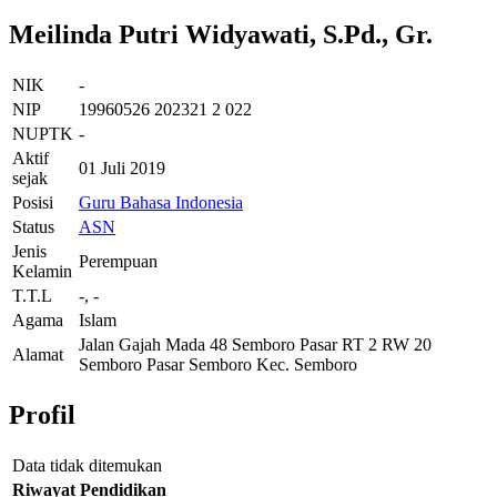
Meilinda Putri Widyawati, S.Pd., Gr.
NIK
-
NIP
19960526 202321 2 022
NUPTK
-
Aktif
01 Juli 2019
sejak
Posisi
Guru Bahasa Indonesia
Status
ASN
Jenis
Perempuan
Kelamin
T.T.L
-, -
Agama
Islam
Jalan Gajah Mada 48 Semboro Pasar RT 2 RW 20
Alamat
Semboro Pasar Semboro Kec. Semboro
Profil
Data tidak ditemukan
Riwayat Pendidikan