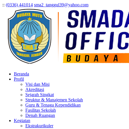
:
:
(0336) 441014
sma2_tanggul39@yahoo.com
Beranda
Profil
Visi dan Misi
Akreditasi
Sejarah Singkat
Struktur & Manajemen Sekolah
Guru & Tenaga Kependidikan
Fasilitas Sekolah
Denah Ruangan
Kegiatan
Ekstrakurikuler