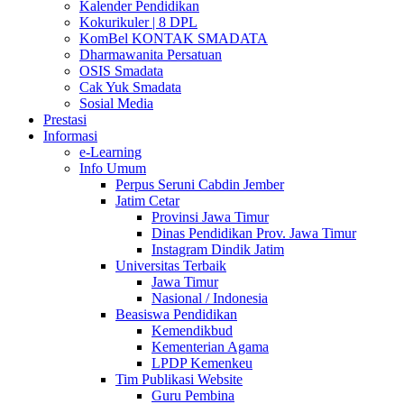
Kalender Pendidikan
Kokurikuler | 8 DPL
KomBel KONTAK SMADATA
Dharmawanita Persatuan
OSIS Smadata
Cak Yuk Smadata
Sosial Media
Prestasi
Informasi
e-Learning
Info Umum
Perpus Seruni Cabdin Jember
Jatim Cetar
Provinsi Jawa Timur
Dinas Pendidikan Prov. Jawa Timur
Instagram Dindik Jatim
Universitas Terbaik
Jawa Timur
Nasional / Indonesia
Beasiswa Pendidikan
Kemendikbud
Kementerian Agama
LPDP Kemenkeu
Tim Publikasi Website
Guru Pembina