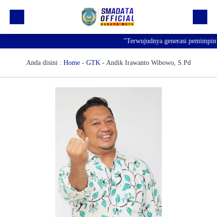
"Terwujudnya generasi pemimpin ba
Beranda
Profil
Anda disini :
Home
-
GTK
-
Andik Irawanto Wibowo, S.Pd
Kegiatan
Prestasi
Informasi
Saluran Resmi WA