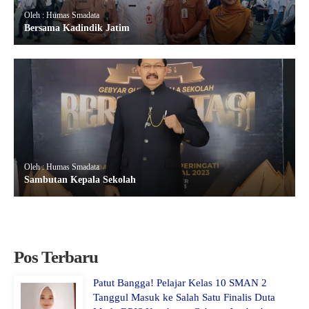
Oleh : Humas Smadata
Bersama Kadindik Jatim
Oleh : Humas Smadata
Sambutan Kepala Sekolah
Pos Terbaru
Patut Bangga! Pelajar Kelas 10 SMAN 2
Tanggul Masuk ke Salah Satu Finalis Duta