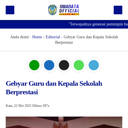
"Terwujudnya generasi pemimpin bangsa 
Beranda
Profil
Anda disini :
Home
-
Editorial
-
Gebyar Guru dan Kepala Sekolah
Berprestasi
Kegiatan
Prestasi
Informasi
Saluran Resmi WA
Gebyar Guru dan Kepala Sekolah
Berprestasi
Kam, 22 Mei 2025
Dibaca 397x