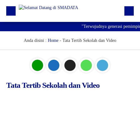
"Terwujudnya generasi pemimpin b
Beranda
Profil
Anda disini :
Home
-
Tata Tertib Sekolah dan Video
Kegiatan
Prestasi
Informasi
Tata Tertib Sekolah dan Video
Saluran Resmi WA