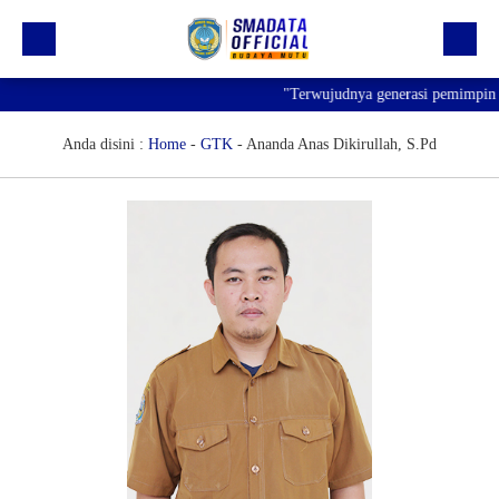
"Terwujudnya generasi pemimpin ba
Beranda
Profil
Anda disini :
Home
-
GTK
-
Ananda Anas Dikirullah, S.Pd
Kegiatan
Prestasi
Informasi
Saluran Resmi WA