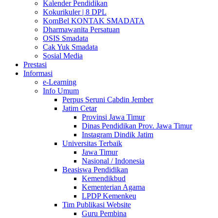
Kalender Pendidikan
Kokurikuler | 8 DPL
KomBel KONTAK SMADATA
Dharmawanita Persatuan
OSIS Smadata
Cak Yuk Smadata
Sosial Media
Prestasi
Informasi
e-Learning
Info Umum
Perpus Seruni Cabdin Jember
Jatim Cetar
Provinsi Jawa Timur
Dinas Pendidikan Prov. Jawa Timur
Instagram Dindik Jatim
Universitas Terbaik
Jawa Timur
Nasional / Indonesia
Beasiswa Pendidikan
Kemendikbud
Kementerian Agama
LPDP Kemenkeu
Tim Publikasi Website
Guru Pembina