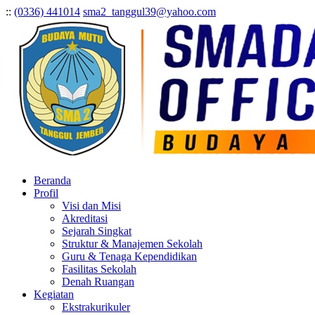
:
:
(0336) 441014
sma2_tanggul39@yahoo.com
Beranda
Profil
Visi dan Misi
Akreditasi
Sejarah Singkat
Struktur & Manajemen Sekolah
Guru & Tenaga Kependidikan
Fasilitas Sekolah
Denah Ruangan
Kegiatan
Ekstrakurikuler