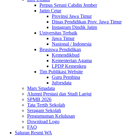
Perpus Seruni Cabdin Jember
Jatim Cetar
Provinsi Jawa Timur
Dinas Pendidikan Prov. Jawa Timur
Instagram Dindik Jatim
Universitas Terbaik
Jawa Timur
Nasional / Indonesia
Beasiswa Pendidikan
Kemendikbud
Kementerian Agama
LPDP Kemenkeu
Tim Publikasi Website
Guru Pembina
Juforsdata
Mars Smadata
Alumni Prestasi dan Studi Lanjut
SPMB 2026
Tata Tertib Sekolah
Seragam Sekolah
Pengumuman Kelulusan
Download Logo
FAQ
Saluran Resmi WA