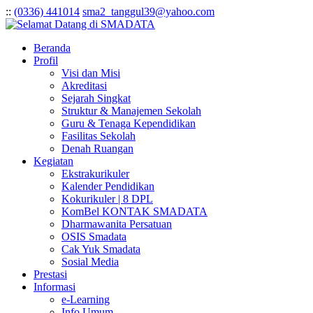
:
:
(0336) 441014
sma2_tanggul39@yahoo.com
Beranda
Profil
Visi dan Misi
Akreditasi
Sejarah Singkat
Struktur & Manajemen Sekolah
Guru & Tenaga Kependidikan
Fasilitas Sekolah
Denah Ruangan
Kegiatan
Ekstrakurikuler
Kalender Pendidikan
Kokurikuler | 8 DPL
KomBel KONTAK SMADATA
Dharmawanita Persatuan
OSIS Smadata
Cak Yuk Smadata
Sosial Media
Prestasi
Informasi
e-Learning
Info Umum