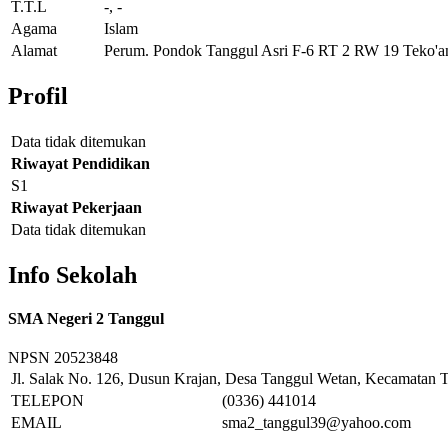
T.T.L
-, -
Agama
Islam
Alamat
Perum. Pondok Tanggul Asri F-6 RT 2 RW 19 Teko'a
Profil
Data tidak ditemukan
Riwayat Pendidikan
S1
Riwayat Pekerjaan
Data tidak ditemukan
Info Sekolah
SMA Negeri 2 Tanggul
NPSN
20523848
Jl. Salak No. 126, Dusun Krajan, Desa Tanggul Wetan, Kecamatan T
TELEPON
(0336) 441014
EMAIL
sma2_tanggul39@yahoo.com