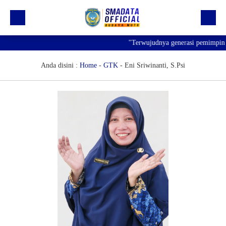
"Terwujudnya generasi pemimpin ba
Beranda
Profil
Anda disini :
Home
-
GTK
-
Eni Sriwinanti, S.Psi
Kegiatan
Prestasi
Informasi
Saluran Resmi WA