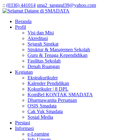
:
:
(0336) 441014
sma2_tanggul39@yahoo.com
Beranda
Profil
Visi dan Misi
Akreditasi
Sejarah Singkat
Struktur & Manajemen Sekolah
Guru & Tenaga Kependidikan
Fasilitas Sekolah
Denah Ruangan
Kegiatan
Ekstrakurikuler
Kalender Pendidikan
Kokurikuler | 8 DPL
KomBel KONTAK SMADATA
Dharmawanita Persatuan
OSIS Smadata
Cak Yuk Smadata
Sosial Media
Prestasi
Informasi
e-Learning
Info Umum