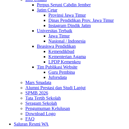
Perpus Seruni Cabdin Jember
Jatim Cetar
Provinsi Jawa Timur
Dinas Pendidikan Prov. Jawa Timur
Instagram Dindik Jatim
Universitas Terbaik
Jawa Timur
Nasional / Indonesia
Beasiswa Pendidikan
Kemendikbud
Kementerian Agama
LPDP Kemenkeu
Tim Publikasi Website
Guru Pembina
Juforsdata
Mars Smadata
Alumni Prestasi dan Studi Lanjut
SPMB 2026
Tata Tertib Sekolah
Seragam Sekolah
Pengumuman Kelulusan
Download Logo
FAQ
Saluran Resmi WA