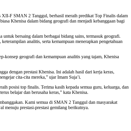
s XII-F SMAN 2 Tanggul, berhasil meraih predikat Top Finalis dalam
biasa Khenisa dalam bidang geografi dan menjadi kebanggaan bagi
untuk bersaing dalam berbagai bidang sains, termasuk geografi.
i, keterampilan analitis, serta kemampuan menerapkan pengetahuan
-konsep geografi dan kemampuan analitis yang tajam, Khenisa
dengan prestasi Khenisa. Ini adalah hasil dari kerja keras,
ngejar cita-cita mereka,” ujar Imam Suja’i.
ih posisi top finalis. Terima kasih kepada semua guru, keluarga, dan
rus belajar dan berusaha keras,” kata Khenisa.
ng membanggakan. Kami semua di SMAN 2 Tanggul dan masyarakat
l menuju prestasi-prestasi gemilang berikutnya.