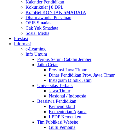
Kalender Pendidikan
Kokurikuler | 8 DPL
KomBel KONTAK SMADATA
Dharmawanita Persatuan
OSIS Smadata
Cak Yuk Smadata
Sosial Media
Prestasi
Informasi
e-Learning
Info Umum
Perpus Seruni Cabdin Jember
Jatim Cetar
Provinsi Jawa Timur
Dinas Pendidikan Prov. Jawa Timur
Instagram Dindik Jatim
Universitas Terbaik
Jawa Timur
Nasional / Indonesia
Beasiswa Pendidikan
Kemendikbud
Kementerian Agama
LPDP Kemenkeu
Tim Publikasi Website
Guru Pembina