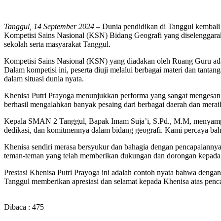
Tanggul, 14 September 2024
– Dunia pendidikan di Tanggul kembali 
Kompetisi Sains Nasional (KSN) Bidang Geografi yang diselenggara
sekolah serta masyarakat Tanggul.
Kompetisi Sains Nasional (KSN) yang diadakan oleh Ruang Guru adala
Dalam kompetisi ini, peserta diuji melalui berbagai materi dan tan
dalam situasi dunia nyata.
Khenisa Putri Prayoga menunjukkan performa yang sangat mengesan
berhasil mengalahkan banyak pesaing dari berbagai daerah dan meraih 
Kepala SMAN 2 Tanggul, Bapak Imam Suja’i, S.Pd., M.M, menyampaika
dedikasi, dan komitmennya dalam bidang geografi. Kami percaya bahwa
Khenisa sendiri merasa bersyukur dan bahagia dengan pencapaiannya. 
teman-teman yang telah memberikan dukungan dan dorongan kepada say
Prestasi Khenisa Putri Prayoga ini adalah contoh nyata bahwa den
Tanggul memberikan apresiasi dan selamat kepada Khenisa atas pencap
Dibaca :
475