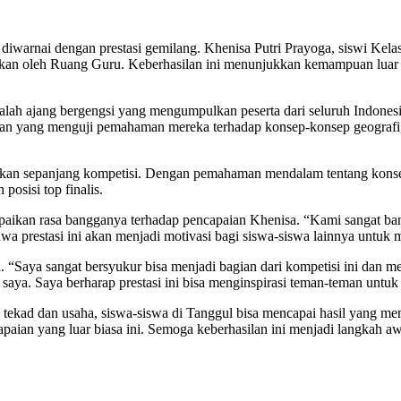
diwarnai dengan prestasi gemilang. Khenisa Putri Prayoga, siswi Kela
kan oleh Ruang Guru. Keberhasilan ini menunjukkan kemampuan luar 
h ajang bergengsi yang mengumpulkan peserta dari seluruh Indonesia 
tangan yang menguji pemahaman mereka terhadap konsep-konsep geograf
kan sepanjang kompetisi. Dengan pemahaman mendalam tentang konsep
posisi top finalis.
n rasa bangganya terhadap pencapaian Khenisa. “Kami sangat bangga 
 prestasi ini akan menjadi motivasi bagi siswa-siswa lainnya untuk me
“Saya sangat bersyukur bisa menjadi bagian dari kompetisi ini dan mera
a. Saya berharap prestasi ini bisa menginspirasi teman-teman untuk te
gan tekad dan usaha, siswa-siswa di Tanggul bisa mencapai hasil ya
aian yang luar biasa ini. Semoga keberhasilan ini menjadi langkah awa