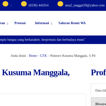
:
:
(0336) 441014
sma2_tanggul39@yahoo.com
atan
Prestasi
Informasi
Saluran Resmi WA
n bangsa yang berkarakter, berprestasi dan berbudaya mutu"
Anda disini :
Home
-
GTK
-
Wantoro Kusuma Manggala, S.Pd
 Kusuma Manggala,
Prof
Data ti
Riwaya