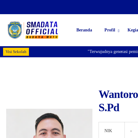
Beranda
Profil
Kegi
Visi Sekolah
"Terwujudnya generasi pemimpi
Wantoro
S.Pd
NIK
-