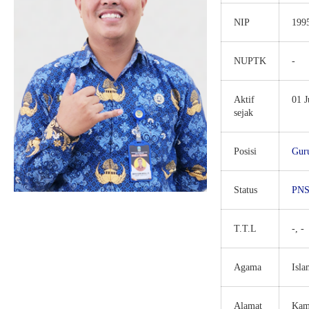
NIP
199
NUPTK
-
Aktif
01 J
sejak
Posisi
Gur
Status
PN
T.T.L
-, -
Agama
Isla
Alamat
Kam