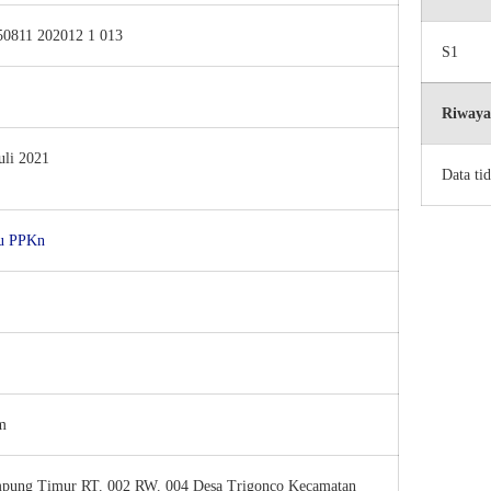
50811 202012 1 013
S1
Riwaya
uli 2021
Data ti
u PPKn
S
m
pung Timur RT. 002 RW. 004 Desa Trigonco Kecamatan