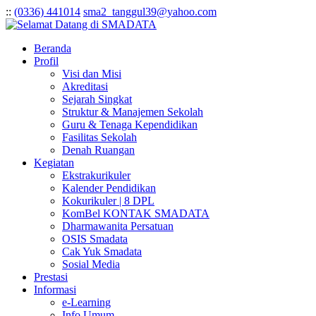
:
:
(0336) 441014
sma2_tanggul39@yahoo.com
Beranda
Profil
Visi dan Misi
Akreditasi
Sejarah Singkat
Struktur & Manajemen Sekolah
Guru & Tenaga Kependidikan
Fasilitas Sekolah
Denah Ruangan
Kegiatan
Ekstrakurikuler
Kalender Pendidikan
Kokurikuler | 8 DPL
KomBel KONTAK SMADATA
Dharmawanita Persatuan
OSIS Smadata
Cak Yuk Smadata
Sosial Media
Prestasi
Informasi
e-Learning
Info Umum