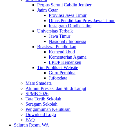
Perpus Seruni Cabdin Jember
Jatim Cetar
Provinsi Jawa Timur
Dinas Pendidikan Prov. Jawa Timur
Instagram Dindik Jatim
Universitas Terbaik
Jawa Timur
Nasional / Indonesia
Beasiswa Pendidikan
Kemendikbud
Kementerian Agama
LPDP Kemenkeu
Tim Publikasi Website
Guru Pembina
Juforsdata
Mars Smadata
Alumni Prestasi dan Studi Lanjut
SPMB 2026
Tata Tertib Sekolah
Seragam Sekolah
Pengumuman Kelulusan
Download Logo
FAQ
Saluran Resmi WA