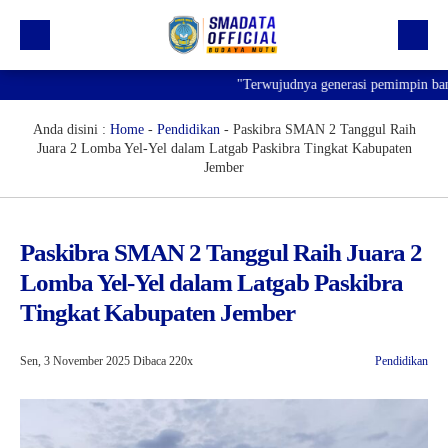
"Terwujudnya generasi pemimpin bangsa 
Beranda
Profil
Anda disini :
Home
-
Pendidikan
-
Paskibra SMAN 2 Tanggul Raih
Juara 2 Lomba Yel-Yel dalam Latgab Paskibra Tingkat Kabupaten
Kegiatan
Jember
Prestasi
Informasi
Paskibra SMAN 2 Tanggul Raih Juara 2
Lomba Yel-Yel dalam Latgab Paskibra
Saluran Resmi WA
Tingkat Kabupaten Jember
Sen, 3 November 2025
Dibaca 220x
Pendidikan