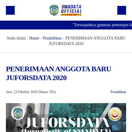
"Terwujudnya generasi pemimpin bangs
Beranda
Profil
Anda disini :
Home
-
Pendidikan
-
PENERIMAAN ANGGOTA BARU
JUFORSDATA 2020
Kegiatan
Prestasi
PENERIMAAN ANGGOTA BARU
Informasi
JUFORSDATA 2020
Saluran Resmi WA
Jum, 23 Oktober 2020
Dibaca 702x
Pendidikan