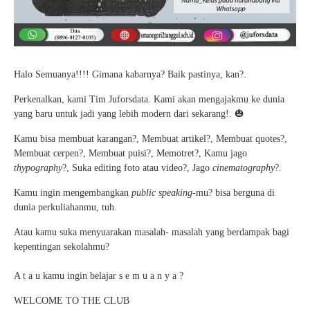
Halo Semuanya!!!! Gimana kabarnya? Baik pastinya, kan?.
Perkenalkan, kami Tim Juforsdata. Kami akan mengajakmu ke dunia
yang baru untuk jadi yang lebih modern dari sekarang!. 🎃
Kamu bisa membuat karangan?, Membuat artikel?, Membuat quotes?,
Membuat cerpen?, Membuat puisi?, Memotret?, Kamu jago
thypography
?, Suka editing foto atau video?, Jago
cinematography
?.
Kamu ingin mengembangkan
public speaking
-mu? bisa berguna di
dunia perkuliahanmu, tuh.
Atau kamu suka menyuarakan masalah- masalah yang berdampak bagi
kepentingan sekolahmu?
A t a u kamu ingin belajar s e m u a n y a ?
WELCOME TO THE CLUB