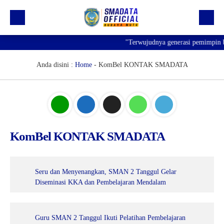
"Terwujudnya generasi pemimpin ban
Beranda
Profil
Anda disini :
Home
-
KomBel KONTAK SMADATA
Kegiatan
Prestasi
Informasi
KomBel KONTAK SMADATA
Saluran Resmi WA
Seru dan Menyenangkan, SMAN 2 Tanggul Gelar
Diseminasi KKA dan Pembelajaran Mendalam
Guru SMAN 2 Tanggul Ikuti Pelatihan Pembelajaran