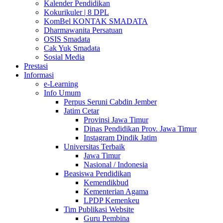
Kalender Pendidikan
Kokurikuler | 8 DPL
KomBel KONTAK SMADATA
Dharmawanita Persatuan
OSIS Smadata
Cak Yuk Smadata
Sosial Media
Prestasi
Informasi
e-Learning
Info Umum
Perpus Seruni Cabdin Jember
Jatim Cetar
Provinsi Jawa Timur
Dinas Pendidikan Prov. Jawa Timur
Instagram Dindik Jatim
Universitas Terbaik
Jawa Timur
Nasional / Indonesia
Beasiswa Pendidikan
Kemendikbud
Kementerian Agama
LPDP Kemenkeu
Tim Publikasi Website
Guru Pembina