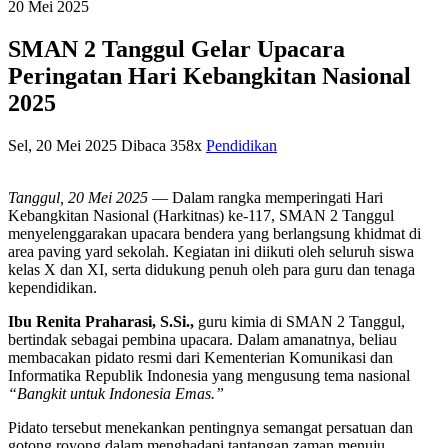
20
Mei
2025
SMAN 2 Tanggul Gelar Upacara
Peringatan Hari Kebangkitan Nasional
2025
Sel, 20 Mei 2025
Dibaca 358x
Pendidikan
Tanggul, 20 Mei 2025
— Dalam rangka memperingati Hari
Kebangkitan Nasional (Harkitnas) ke-117, SMAN 2 Tanggul
menyelenggarakan upacara bendera yang berlangsung khidmat di
area paving yard sekolah. Kegiatan ini diikuti oleh seluruh siswa
kelas X dan XI, serta didukung penuh oleh para guru dan tenaga
kependidikan.
Ibu Renita Praharasi, S.Si.,
guru kimia di SMAN 2 Tanggul,
bertindak sebagai pembina upacara. Dalam amanatnya, beliau
membacakan pidato resmi dari Kementerian Komunikasi dan
Informatika Republik Indonesia yang mengusung tema nasional
“Bangkit untuk Indonesia Emas.”
Pidato tersebut menekankan pentingnya semangat persatuan dan
gotong royong dalam menghadapi tantangan zaman menuju