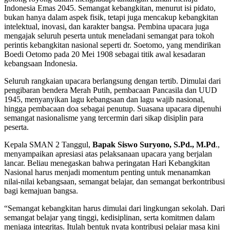
Indonesia Emas 2045. Semangat kebangkitan, menurut isi pidato,
bukan hanya dalam aspek fisik, tetapi juga mencakup kebangkitan
intelektual, inovasi, dan karakter bangsa. Pembina upacara juga
mengajak seluruh peserta untuk meneladani semangat para tokoh
perintis kebangkitan nasional seperti dr. Soetomo, yang mendirikan
Boedi Oetomo pada 20 Mei 1908 sebagai titik awal kesadaran
kebangsaan Indonesia.
Seluruh rangkaian upacara berlangsung dengan tertib. Dimulai dari
pengibaran bendera Merah Putih, pembacaan Pancasila dan UUD
1945, menyanyikan lagu kebangsaan dan lagu wajib nasional,
hingga pembacaan doa sebagai penutup. Suasana upacara dipenuhi
semangat nasionalisme yang tercermin dari sikap disiplin para
peserta.
Kepala SMAN 2 Tanggul,
Bapak Siswo Suryono, S.Pd., M.Pd
.,
menyampaikan apresiasi atas pelaksanaan upacara yang berjalan
lancar. Beliau menegaskan bahwa peringatan Hari Kebangkitan
Nasional harus menjadi momentum penting untuk menanamkan
nilai-nilai kebangsaan, semangat belajar, dan semangat berkontribusi
bagi kemajuan bangsa.
“Semangat kebangkitan harus dimulai dari lingkungan sekolah. Dari
semangat belajar yang tinggi, kedisiplinan, serta komitmen dalam
menjaga integritas. Itulah bentuk nyata kontribusi pelajar masa kini