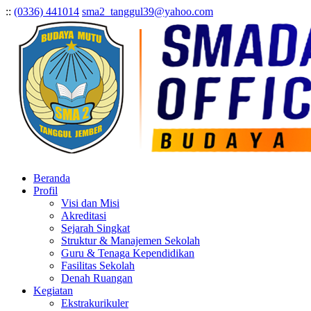
:
:
(0336) 441014
sma2_tanggul39@yahoo.com
Beranda
Profil
Visi dan Misi
Akreditasi
Sejarah Singkat
Struktur & Manajemen Sekolah
Guru & Tenaga Kependidikan
Fasilitas Sekolah
Denah Ruangan
Kegiatan
Ekstrakurikuler