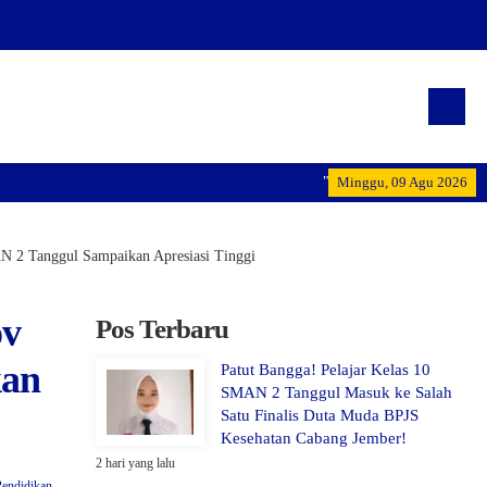
"Terwujudnya generasi pemimpin ba
Minggu, 09 Agu 2026
N 2 Tanggul Sampaikan Apresiasi Tinggi
ov
Pos Terbaru
kan
Patut Bangga! Pelajar Kelas 10
SMAN 2 Tanggul Masuk ke Salah
Satu Finalis Duta Muda BPJS
Kesehatan Cabang Jember!
2 hari yang lalu
Pendidikan