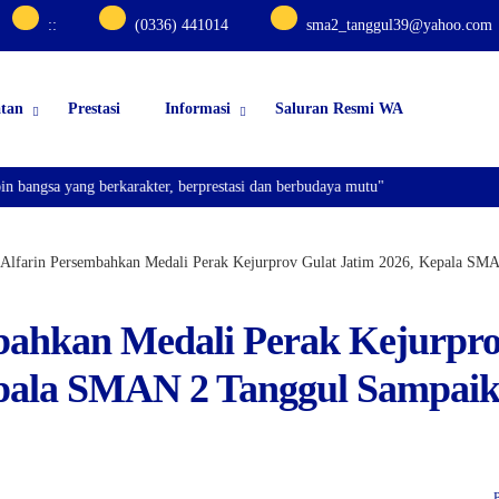
:
:
(0336) 441014
sma2_tanggul39@yahoo.com
atan
Prestasi
Informasi
Saluran Resmi WA
yang berkarakter, berprestasi dan berbudaya mutu"
 Alfarin Persembahkan Medali Perak Kejurprov Gulat Jatim 2026, Kepala SMA
mbahkan Medali Perak Kejurpr
epala SMAN 2 Tanggul Sampai