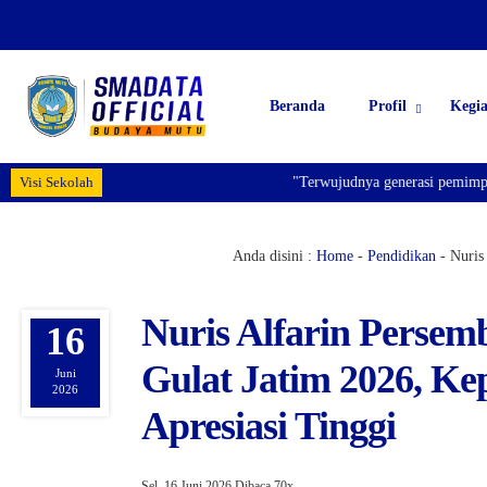
Beranda
Profil
Kegi
Visi Sekolah
"Terwujudnya generasi pemimpin bangsa 
Anda disini :
Home
-
Pendidikan
-
Nuris
Nuris Alfarin Perse
16
Gulat Jatim 2026, K
Juni
2026
Apresiasi Tinggi
Sel, 16 Juni 2026
Dibaca 70x