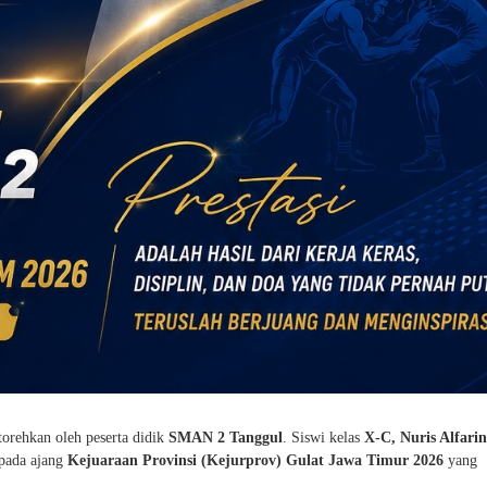
orehkan oleh peserta didik
SMAN 2 Tanggul
. Siswi kelas
X-C, Nuris Alfari
pada ajang
Kejuaraan Provinsi (Kejurprov) Gulat Jawa Timur 2026
yang