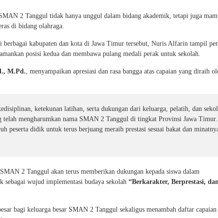
a SMAN 2 Tanggul tidak hanya unggul dalam bidang akademik, tetapi juga ma
eras di bidang olahraga.
ari berbagai kabupaten dan kota di Jawa Timur tersebut, Nuris Alfarin tampil pe
engamankan posisi kedua dan membawa pulang medali perak untuk sekolah.
., M.Pd.
, menyampaikan apresiasi dan rasa bangga atas capaian yang diraih ol
kedisiplinan, ketekunan latihan, serta dukungan dari keluarga, pelatih, dan seko
ng telah mengharumkan nama SMAN 2 Tanggul di tingkat Provinsi Jawa Timur.
ruh peserta didik untuk terus berjuang meraih prestasi sesuai bakat dan minatny
 SMAN 2 Tanggul akan terus memberikan dukungan kepada siswa dalam
 sebagai wujud implementasi budaya sekolah
“Berkarakter, Berprestasi, da
 besar bagi keluarga besar SMAN 2 Tanggul sekaligus menambah daftar capaian