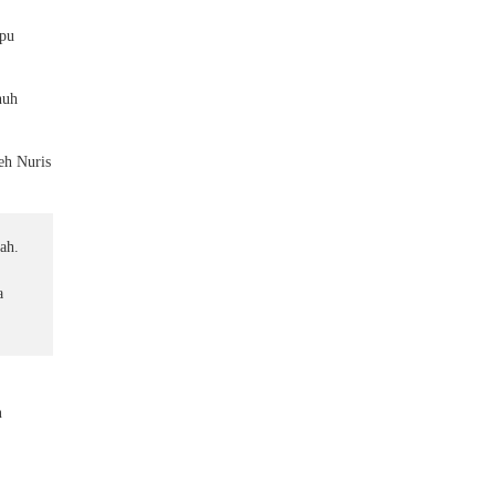
mpu
nuh
eh Nuris
lah.
a
n