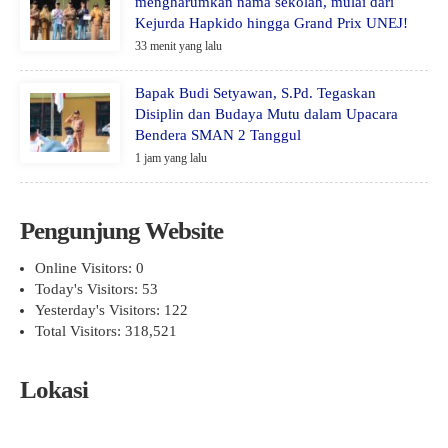
mengharumkan nama sekolah, mulai dari
Kejurda Hapkido hingga Grand Prix UNEJ!
33 menit yang lalu
Bapak Budi Setyawan, S.Pd. Tegaskan
Disiplin dan Budaya Mutu dalam Upacara
Bendera SMAN 2 Tanggul
1 jam yang lalu
Pengunjung Website
Online Visitors:
0
Today's Visitors:
53
Yesterday's Visitors:
122
Total Visitors:
318,521
Lokasi