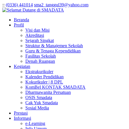
:
:
(0336) 441014
sma2_tanggul39@yahoo.com
Beranda
Profil
Visi dan Misi
Akreditasi
Sejarah Singkat
Struktur & Manajemen Sekolah
Guru & Tenaga Kependidikan
Fasilitas Sekolah
Denah Ruangan
Kegiatan
Ekstrakurikuler
Kalender Pendidikan
Kokurikuler | 8 DPL
KomBel KONTAK SMADATA
Dharmawanita Persatuan
OSIS Smadata
Cak Yuk Smadata
Sosial Media
Prestasi
Informasi
e-Learning
Info Umum