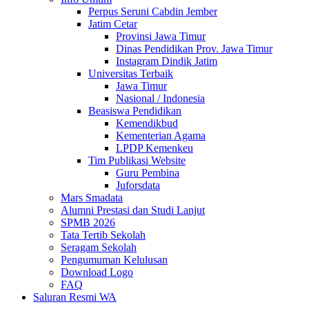
Perpus Seruni Cabdin Jember
Jatim Cetar
Provinsi Jawa Timur
Dinas Pendidikan Prov. Jawa Timur
Instagram Dindik Jatim
Universitas Terbaik
Jawa Timur
Nasional / Indonesia
Beasiswa Pendidikan
Kemendikbud
Kementerian Agama
LPDP Kemenkeu
Tim Publikasi Website
Guru Pembina
Juforsdata
Mars Smadata
Alumni Prestasi dan Studi Lanjut
SPMB 2026
Tata Tertib Sekolah
Seragam Sekolah
Pengumuman Kelulusan
Download Logo
FAQ
Saluran Resmi WA