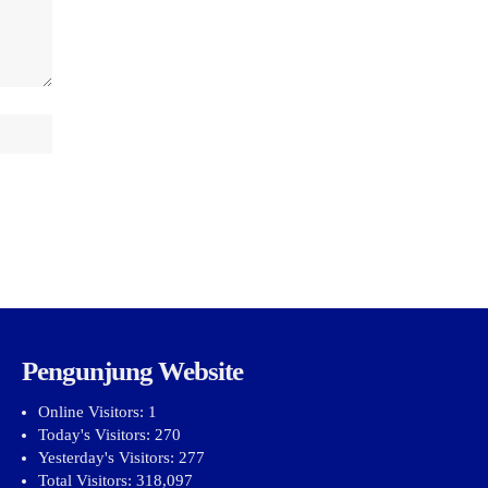
Pengunjung Website
Online Visitors:
1
Today's Visitors:
270
Yesterday's Visitors:
277
Total Visitors:
318,097