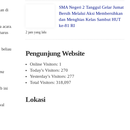
SMA Negeri 2 Tanggul Gelar Jumat
an di
Bersih Melalui Aksi Membersihkan
dan Menghias Kelas Sambut HUT
ke-81 RI
 acara.
2 jam yang lalu
harus
 beliau
Pengunjung Website
Online Visitors:
1
Today's Visitors:
270
ama
Yesterday's Visitors:
277
Total Visitors:
318,097
b ini
Lokasi
wal