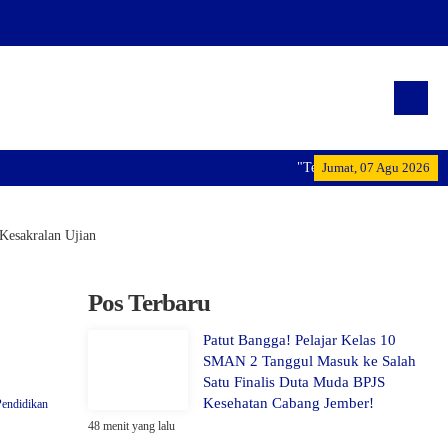
"Terwujudnya generasi pemim
Jumat, 07 Agu 2026
Kesakralan Ujian
Pos Terbaru
Patut Bangga! Pelajar Kelas 10
SMAN 2 Tanggul Masuk ke Salah
Satu Finalis Duta Muda BPJS
Kesehatan Cabang Jember!
Pendidikan
48 menit yang lalu