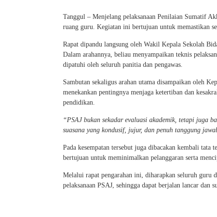
Tanggul – Menjelang pelaksanaan Penilaian Sumatif Ak
ruang guru. Kegiatan ini bertujuan untuk memastikan sel
Rapat dipandu langsung oleh Wakil Kepala Sekolah Bi
Dalam arahannya, beliau menyampaikan teknis pelaksan
dipatuhi oleh seluruh panitia dan pengawas.
Sambutan sekaligus arahan utama disampaikan oleh K
menekankan pentingnya menjaga ketertiban dan kesakral
pendidikan.
“PSAJ bukan sekadar evaluasi akademik, tetapi juga bag
suasana yang kondusif, jujur, dan penuh tanggung jawab
Pada kesempatan tersebut juga dibacakan kembali tata ter
bertujuan untuk meminimalkan pelanggaran serta mencip
Melalui rapat pengarahan ini, diharapkan seluruh gur
pelaksanaan PSAJ, sehingga dapat berjalan lancar dan s