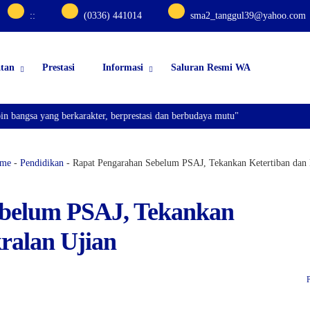
:
:
(0336) 441014
sma2_tanggul39@yahoo.com
atan
Prestasi
Informasi
Saluran Resmi WA
angsa yang berkarakter, berprestasi dan berbudaya mutu"
me
-
Pendidikan
-
Rapat Pengarahan Sebelum PSAJ, Tekankan Ketertiban dan 
ebelum PSAJ, Tekankan
ralan Ujian