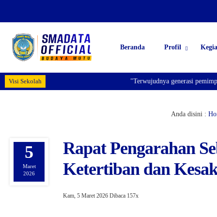
Beranda
Profil
Kegi
Visi Sekolah
"Terwujudnya generasi pemimpin b
Anda disini :
Ho
Rapat Pengarahan S
5
Ketertiban dan Kesak
Maret
2026
Kam, 5 Maret 2026
Dibaca 157x