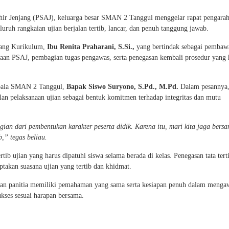
hir Jenjang (PSAJ), keluarga besar SMAN 2 Tanggul menggelar rapat pengarah
uruh rangkaian ujian berjalan tertib, lancar, dan penuh tanggung jawab.
dang Kurikulum,
Ibu Renita Praharani, S.Si.,
yang bertindak sebagai pembawa
aan PSAJ, pembagian tugas pengawas, serta penegasan kembali prosedur yang 
epala SMAN 2 Tanggul,
Bapak Siswo Suryono, S.Pd., M.Pd.
Dalam pesannya,
an pelaksanaan ujian sebagai bentuk komitmen terhadap integritas dan mutu
ian dari pembentukan karakter peserta didik. Karena itu, mari kita jaga bers
,” tegas beliau.
tib ujian yang harus dipatuhi siswa selama berada di kelas. Penegasan tata terti
takan suasana ujian yang tertib dan khidmat.
u dan panitia memiliki pemahaman yang sama serta kesiapan penuh dalam menga
ukses sesuai harapan bersama.