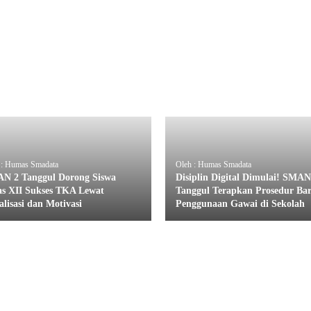
 : Humas Smadata
Oleh : Humas Smadata
N 2 Tanggul Dorong Siswa
Disiplin Digital Dimulai! SMAN
as XII Sukses TKA Lewat
Tanggul Terapkan Prosedur Ba
alisasi dan Motivasi
Penggunaan Gawai di Sekolah