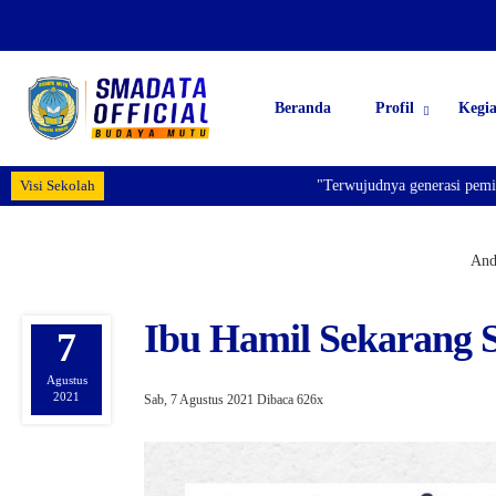
Beranda
Profil
Kegi
Visi Sekolah
"Terwujudnya generasi pemimpin 
Anda
Ibu Hamil Sekarang S
7
Agustus
2021
Sab, 7 Agustus 2021
Dibaca 626x