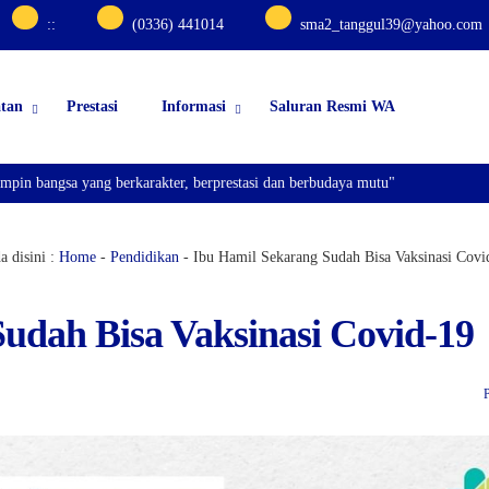
:
:
(0336) 441014
sma2_tanggul39@yahoo.com
atan
Prestasi
Informasi
Saluran Resmi WA
bangsa yang berkarakter, berprestasi dan berbudaya mutu"
 disini :
Home
-
Pendidikan
-
Ibu Hamil Sekarang Sudah Bisa Vaksinasi Covi
udah Bisa Vaksinasi Covid-19