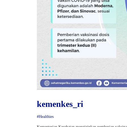
kemenkes_ri
#Healthies
Kementerian Kesehatan mengizinkan pemberian vaksina