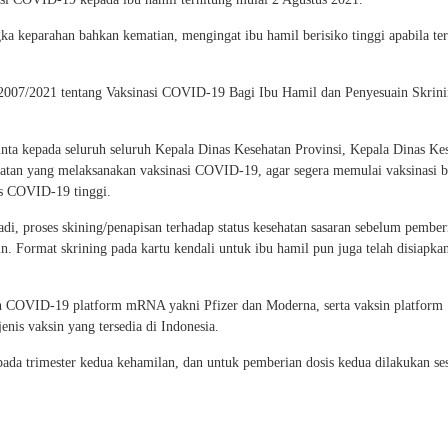
ka keparahan bahkan kematian, mengingat ibu hamil berisiko tinggi apabila te
/2007/2021 tentang Vaksinasi COVID-19 Bagi Ibu Hamil dan Penyesuain Skrin
ta kepada seluruh seluruh Kepala Dinas Kesehatan Provinsi, Kepala Dinas Ke
hatan yang melaksanakan vaksinasi COVID-19, agar segera memulai vaksinasi b
us COVID-19 tinggi.
adi, proses skining/penapisan terhadap status kesehatan sasaran sebelum pember
ain. Format skrining pada kartu kendali untuk ibu hamil pun juga telah disiapka
in COVID-19 platform mRNA yakni Pfizer dan Moderna, serta vaksin platform
enis vaksin yang tersedia di Indonesia.
da trimester kedua kehamilan, dan untuk pemberian dosis kedua dilakukan se