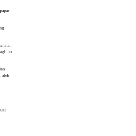
rpapar
ing
sehatan
agi ibu
ian
n oleh
suai