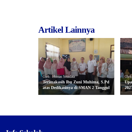
Artikel Lainnya
Oleh : Humas Smadata
Oleh
Terimakasih Ibu Zuni Muhima, S.Pd
Upa
atas Dedikasinya di SMAN 2 Tanggul
202