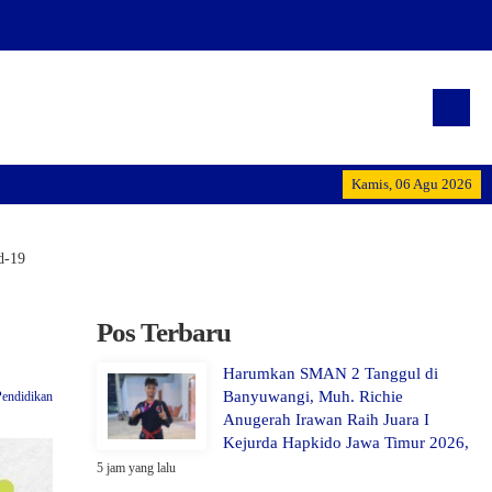
"Terwujudnya generasi pemi
Kamis, 06 Agu 2026
d-19
Pos Terbaru
Harumkan SMAN 2 Tanggul di
Banyuwangi, Muh. Richie
Pendidikan
Anugerah Irawan Raih Juara I
Kejurda Hapkido Jawa Timur 2026,
5 jam yang lalu