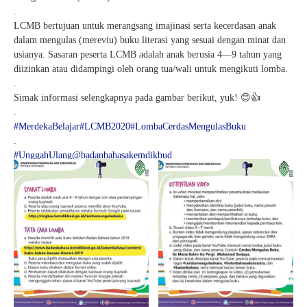
.
LCMB bertujuan untuk merangsang imajinasi serta kecerdasan anak
dalam mengulas (mereviu) buku literasi yang sesuai dengan minat dan
usianya. Sasaran peserta LCMB adalah anak berusia 4—9 tahun yang
diizinkan atau didampingi oleh orang tua/wali untuk mengikuti lomba.
.
Simak informasi selengkapnya pada gambar berikut, yuk! 😊👍
.
#MerdekaBelajar
#LCMB2020
#LombaCerdasMengulasBuku
.
#UnggahUlang
@badanbahasakemdikbud