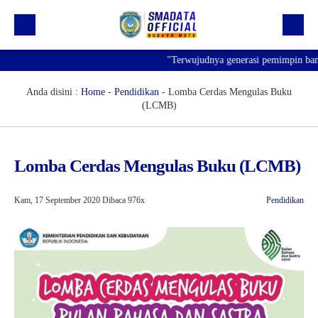
"Terwujudnya generasi pemimpin bangsa 
Beranda
Profil
Anda disini :
Home
-
Pendidikan
-
Lomba Cerdas Mengulas Buku
(LCMB)
Kegiatan
Prestasi
Lomba Cerdas Mengulas Buku (LCMB)
Informasi
Saluran Resmi WA
Kam, 17 September 2020
Dibaca 976x
Pendidikan