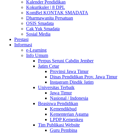
Kalender Pendidikan
Kokurikuler | 8 DPL
KomBel KONTAK SMADATA
Dharmawanita Persatuan
OSIS Smadata
Cak Yuk Smadata
Sosial Media
Prestasi
Informasi
e-Learning
Info Umum
Perpus Seruni Cabdin Jember
Jatim Cetar
Provinsi Jawa Timur
Dinas Pendidikan Prov. Jawa Timur
Instagram Dindik Jatim
Universitas Terbaik
Jawa Timur
Nasional / Indonesia
Beasiswa Pendidikan
Kemendikbud
Kementerian Agama
LPDP Kemenkeu
Tim Publikasi Website
Guru Pembina