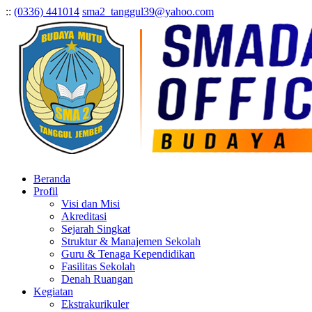
:
:
(0336) 441014
sma2_tanggul39@yahoo.com
Beranda
Profil
Visi dan Misi
Akreditasi
Sejarah Singkat
Struktur & Manajemen Sekolah
Guru & Tenaga Kependidikan
Fasilitas Sekolah
Denah Ruangan
Kegiatan
Ekstrakurikuler