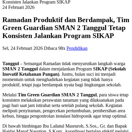
Konsisten Jalankan Program SIKAP
24
Februari
2026
Ramadan Produktif dan Berdampak, Tim
Green Guardian SMAN 2 Tanggul Tetap
Konsisten Jalankan Program SIKAP
Sel, 24 Februari 2026
Dibaca 98x
Pendidikan
Tanggul
– Semangat Ramadan tidak menyurutkan langkah warga
SMAN 2 Tanggul
dalam menjalankan Program
SIKAP (Sekolah
Inovatif Ketahanan Pangan)
. Justru, bulan suci ini menjadi
momentum untuk menghadirkan kegiatan yang tidak hanya
produktif, tetapi juga berdampak nyata bagi lingkungan sekolah.
Melalui
Tim Green Guardian SMAN 2 Tanggul
, para siswa tetap
konsisten melakukan perawatan tanaman yang dilaksanakan pada
pagi hari saat jam istirahat serta setelah pulang sekolah. Kegiatan
meliputi penyiraman, pengecekan pertumbuhan, pembersihan area
kebun, hingga pengontrolan instalasi hidroponik agar tetap optimal.
Di bawah bimbingan Ibu Lailatul Masruroh, S.Sos., Gr. dan Bapak
Haidar Manaf Nasution, S.Kom., koordinasi berjalan efektif melalui