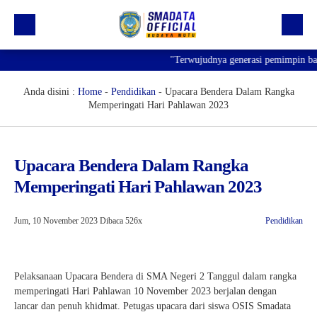
"Terwujudnya generasi pemimpin bangs
Beranda
Profil
Anda disini :
Home
-
Pendidikan
-
Upacara Bendera Dalam Rangka
Memperingati Hari Pahlawan 2023
Kegiatan
Prestasi
Upacara Bendera Dalam Rangka
Informasi
Memperingati Hari Pahlawan 2023
Saluran Resmi WA
Jum, 10 November 2023
Dibaca 526x
Pendidikan
Pelaksanaan Upacara Bendera di SMA Negeri 2 Tanggul dalam rangka
memperingati Hari Pahlawan 10 November 2023 berjalan dengan
lancar dan penuh khidmat. Petugas upacara dari siswa OSIS Smadata