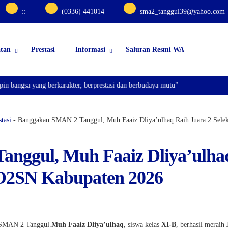
:
:
(0336) 441014
sma2_tanggul39@yahoo.com
atan
Prestasi
Informasi
Saluran Resmi WA
 bangsa yang berkarakter, berprestasi dan berbudaya mutu"
tasi
-
Banggakan SMAN 2 Tanggul, Muh Faaiz Dliya’ulhaq Raih Juara 2 Sele
nggul, Muh Faaiz Dliya’ulha
i O2SN Kabupaten 2026
a SMAN 2 Tanggul.
Muh Faaiz Dliya’ulhaq
, siswa kelas
XI-B
, berhasil meraih 