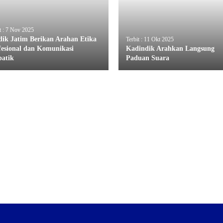
t : 7 Nov 2025
dik Jatim Berikan Arahan Etika
Terbit : 11 Okt 2025
fesional dan Komunikasi
Kadindik Arahkan Langsung
atik
Paduan Suara