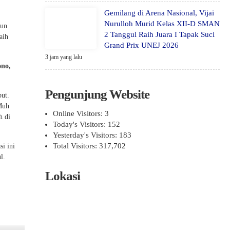
Gemilang di Arena Nasional, Vijai
Nurulloh Murid Kelas XII-D SMAN
pun
2 Tanggul Raih Juara I Tapak Suci
aih
Grand Prix UNEJ 2026
3 jam yang lalu
ono,
Pengunjung Website
but.
 Muh
Online Visitors:
3
h di
Today's Visitors:
152
Yesterday's Visitors:
183
Total Visitors:
317,702
i ini
l.
Lokasi