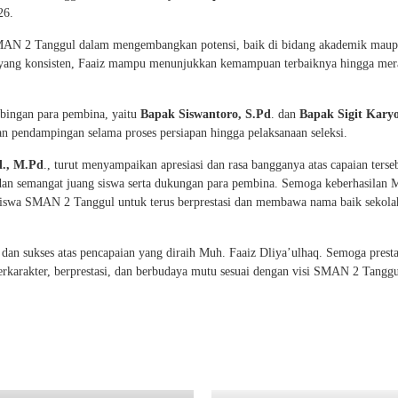
26.
 SMAN 2 Tanggul dalam mengembangkan potensi, baik di bidang akademik mau
an yang konsisten, Faaiz mampu menunjukkan kemampuan terbaiknya hingga mer
imbingan para pembina, yaitu
Bapak Siswantoro, S.Pd
. dan
Bapak Sigit Kary
n pendampingan selama proses persiapan hingga pelaksanaan seleksi.
d., M.Pd
., turut menyampaikan apresiasi dan rasa bangganya atas capaian terse
in, dan semangat juang siswa serta dukungan para pembina. Semoga keberhasilan
h siswa SMAN 2 Tanggul untuk terus berprestasi dan membawa nama baik sekola
n sukses atas pencapaian yang diraih Muh. Faaiz Dliya’ulhaq. Semoga prestas
 berkarakter, berprestasi, dan berbudaya mutu sesuai dengan visi SMAN 2 Tanggu