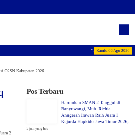
"Terwujudnya generasi pemi
Kamis, 06 Agu 2026
ksi O2SN Kabupaten 2026
q
Pos Terbaru
Harumkan SMAN 2 Tanggul di
Banyuwangi, Muh. Richie
Anugerah Irawan Raih Juara I
Kejurda Hapkido Jawa Timur 2026,
3 jam yang lalu
Juara 2