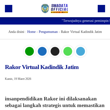
"Terwujudnya generasi pemimpin ban
Beranda
Profil
Anda disini :
Home
-
Pengumuman
-
Rakor Virtual Kadindik Jatim
Kegiatan
Prestasi
Informasi
Rakor Virtual Kadindik Jatim
Saluran Resmi WA
Kamis, 19 Maret 2026
insanpendidikan Rakor ini dilaksanakan
sebagai langkah strategis untuk memastikan