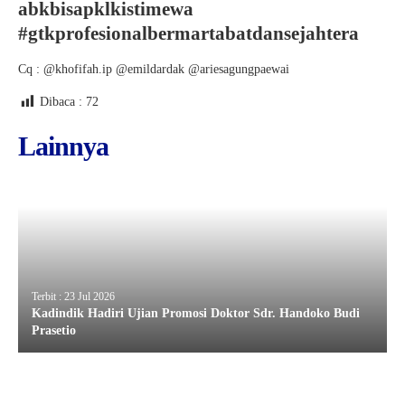
abkbisapklkistimewa
#gtkprofesionalbermartabatdansejahtera
Cq : @khofifah.ip @emildardak @ariesagungpaewai
Dibaca :
72
Lainnya
Terbit : 23 Jul 2026
Kadindik Hadiri Ujian Promosi Doktor Sdr. Handoko Budi
Prasetio