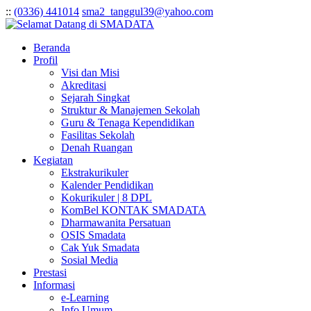
:
:
(0336) 441014
sma2_tanggul39@yahoo.com
Beranda
Profil
Visi dan Misi
Akreditasi
Sejarah Singkat
Struktur & Manajemen Sekolah
Guru & Tenaga Kependidikan
Fasilitas Sekolah
Denah Ruangan
Kegiatan
Ekstrakurikuler
Kalender Pendidikan
Kokurikuler | 8 DPL
KomBel KONTAK SMADATA
Dharmawanita Persatuan
OSIS Smadata
Cak Yuk Smadata
Sosial Media
Prestasi
Informasi
e-Learning
Info Umum