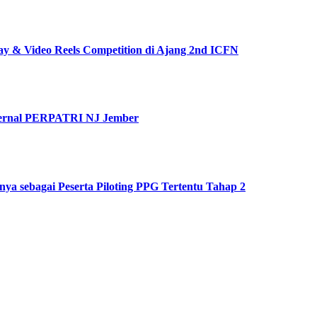
ay & Video Reels Competition di Ajang 2nd ICFN
nternal PERPATRI NJ Jember
ya sebagai Peserta Piloting PPG Tertentu Tahap 2