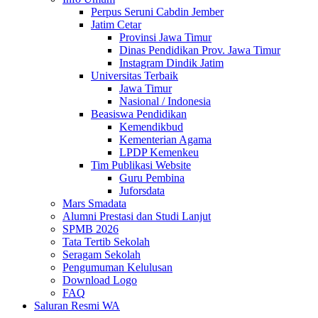
Perpus Seruni Cabdin Jember
Jatim Cetar
Provinsi Jawa Timur
Dinas Pendidikan Prov. Jawa Timur
Instagram Dindik Jatim
Universitas Terbaik
Jawa Timur
Nasional / Indonesia
Beasiswa Pendidikan
Kemendikbud
Kementerian Agama
LPDP Kemenkeu
Tim Publikasi Website
Guru Pembina
Juforsdata
Mars Smadata
Alumni Prestasi dan Studi Lanjut
SPMB 2026
Tata Tertib Sekolah
Seragam Sekolah
Pengumuman Kelulusan
Download Logo
FAQ
Saluran Resmi WA