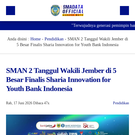
"Terwujudnya generasi pemimpin bangsa 
Beranda
Profil
Anda disini :
Home
-
Pendidikan
-
SMAN 2 Tanggul Wakili Jember di
5 Besar Finalis Sharia Innovation for Youth Bank Indonesia
Kegiatan
Prestasi
SMAN 2 Tanggul Wakili Jember di 5
Informasi
Besar Finalis Sharia Innovation for
Saluran Resmi WA
Youth Bank Indonesia
Rab, 17 Juni 2026
Dibaca 47x
Pendidikan