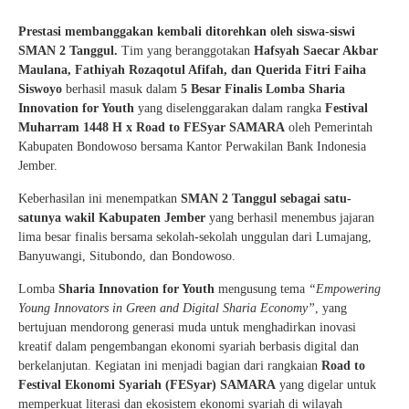
Prestasi membanggakan kembali ditorehkan oleh siswa-siswi
SMAN 2 Tanggul.
Tim yang beranggotakan
Hafsyah Saecar Akbar
Maulana, Fathiyah Rozaqotul Afifah, dan Querida Fitri Faiha
Siswoyo
berhasil masuk dalam
5 Besar Finalis Lomba Sharia
Innovation for Youth
yang diselenggarakan dalam rangka
Festival
Muharram 1448 H x Road to FESyar SAMARA
oleh Pemerintah
Kabupaten Bondowoso bersama Kantor Perwakilan Bank Indonesia
Jember.
Keberhasilan ini menempatkan
SMAN 2 Tanggul sebagai satu-
satunya wakil Kabupaten Jember
yang berhasil menembus jajaran
lima besar finalis bersama sekolah-sekolah unggulan dari Lumajang,
Banyuwangi, Situbondo, dan Bondowoso.
Lomba
Sharia Innovation for Youth
mengusung tema
“Empowering
Young Innovators in Green and Digital Sharia Economy”
, yang
bertujuan mendorong generasi muda untuk menghadirkan inovasi
kreatif dalam pengembangan ekonomi syariah berbasis digital dan
berkelanjutan. Kegiatan ini menjadi bagian dari rangkaian
Road to
Festival Ekonomi Syariah (FESyar) SAMARA
yang digelar untuk
memperkuat literasi dan ekosistem ekonomi syariah di wilayah