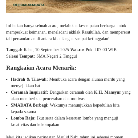
Ini bukan hanya sebuah acara, melainkan kesempatan berharga untuk
memperkuat keimanan, meneladani akhlak Rasulullah, dan mempererat
tali persaudaraan di antara kita. Jangan sampai ketinggalan!
Tanggal:
Rabu, 10 September 2025
Waktu:
Pukul 07.00 WIB –
Selesai
Tempat:
SMA Negeri 2 Tanggul
Rangkaian Acara Menarik:
Hadrah & Tilawah:
Membuka acara dengan alunan merdu yang
menyejukkan hati.
Ceramah Inspiratif:
Dengarkan ceramah oleh
K.H. Mansyur
yang
akan memberikan pencerahan dan motivasi.
SMADATA Berbagi:
Waktunya menunjukkan kepedulian kita
kepada sesama.
Lomba Raja:
Ikut serta dalam keseruan lomba yang menguji
kreativitas dan kekompakan.
Mari kita jadikan peringatan Maulid Nabi tahun ini sebagai momen