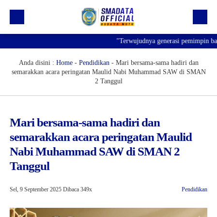
"Terwujudnya generasi pemimpin bangsa
Beranda
Profil
Anda disini :
Home
-
Pendidikan
-
Mari bersama-sama hadiri dan
semarakkan acara peringatan Maulid Nabi Muhammad SAW di SMAN
Kegiatan
2 Tanggul
Prestasi
Informasi
Mari bersama-sama hadiri dan
semarakkan acara peringatan Maulid
Saluran Resmi WA
Nabi Muhammad SAW di SMAN 2
Tanggul
Sel, 9 September 2025
Dibaca 349x
Pendidikan