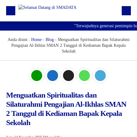
"Terwujudnya generasi pemimpin bangs
Beranda
Profil
Anda disini :
Home
-
Blog
-
Menguatkan Spiritualitas dan Silaturahmi
Pengajian Al-Ikhlas SMAN 2 Tanggul di Kediaman Bapak Kepala
Kegiatan
Sekolah
Prestasi
Informasi
Saluran Resmi WA
Menguatkan Spiritualitas dan
Silaturahmi Pengajian Al-Ikhlas SMAN
2 Tanggul di Kediaman Bapak Kepala
Sekolah