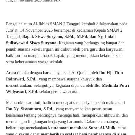
Jum, 14 November 2025
Dibaca 141x
Pengajian rutin Al-Ikhlas SMAN 2 Tanggul kembali dilaksanakan pada
Jum’at, 14 November 2025 bertempat di kediaman Kepala SMAN 2
Tanggul,
Bapak Siswo Suryono, S.Pd., M.Pd. dan Ny. Indah
Sulistyowati Siswo Suryono
. Kegiatan yang berlangsung hangat dan
penuh suasana kekeluargaan ini diikuti oleh para guru dan karyawan,
baik ibu-ibu maupun bapak-bapak, yang menunjukkan kekompakan
serta kebersamaan warga sekolah.
Acara dibuka dengan bacaan ayat suci Al-Qur’an oleh
Ibu Hj. Titin
Indrawati, S.Pd.
, yang membawa suasana khusyuk dan
menentramkan. Selanjutnya, kegiatan dipandu oleh
Ibu Meilinda Putri
Widyawati, S.Pd.
selaku pembawa acara.
Memasuki acara inti, hadirin mendapatkan tausiyah penuh makna dari
Ibu Ny. Siswantoro, S.Pd.
, yang menyampaikan pesan-pesan
keislaman tentang pentingnya menjaga hati, memperkuat ukhuwah, dan
membangun lingkungan kerja yang harmonis. Dalam ceramahnya,
beliau juga menekankan
keutamaan membaca Surat Al-Mulk
, surat
yang diyakini dapat
memberikan syafaat bagi pembacanya di alam