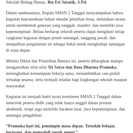
Sekolah Bidang Humas,
Ibu Eri Sutatik, S.Pd.
Dalam sambutannya, Kepala SMAN 2 Tanggul menyampaikan bahwa
kegiatan kepramukaan bukan sekadar pelatihan biasa, melainkan sarana
untuk membentuk generasi yang tangguh, mandiri, dan memiliki jiwa
kepemimpinan. Beliau berharap seluruh peserta dapat mengikuti setiap
rangkaian kegiatan dengan penuh semangat, tanggung jawab, dan
menjadikan pengalaman ini sebagai bekal untuk menghadapi tantangan
di masa depan.
Melalui Diklat dan Pelantikan Bantara ini, peserta diharapkan mampu
mengamalkan nilai-nilai
Tri Satya dan Dasa Dharma Pramuka
,
meningkatkan kemampuan bekerja sama, menumbuhkan rasa peduli
terhadap sesama, serta menjadi teladan bagi lingkungan sekolah maupun
masyarakat.
Kegiatan ini menjadi bukti nyata komitmen SMAN 2 Tanggul dalam
mencetak peserta didik yang tidak hanya unggul dalam prestasi
akademik, tetapi juga memiliki karakter kuat, jiwa kepemimpinan, dan
semangat pengabdian.
“Pramuka hari ini, pemimpin masa depan. Teruslah belajar,
berjuang, dan mengabdi untuk negeri.”