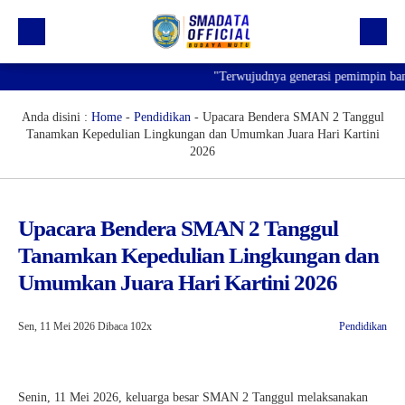
"Terwujudnya generasi pemimpin bangs
Beranda
Profil
Anda disini :
Home
-
Pendidikan
-
Upacara Bendera SMAN 2 Tanggul
Tanamkan Kepedulian Lingkungan dan Umumkan Juara Hari Kartini
Kegiatan
2026
Prestasi
Informasi
Upacara Bendera SMAN 2 Tanggul
Tanamkan Kepedulian Lingkungan dan
Saluran Resmi WA
Umumkan Juara Hari Kartini 2026
Sen, 11 Mei 2026
Dibaca 102x
Pendidikan
Senin, 11 Mei 2026, keluarga besar SMAN 2 Tanggul melaksanakan