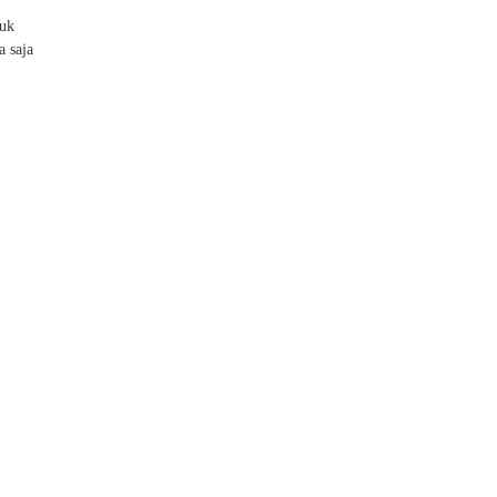
tuk
a saja