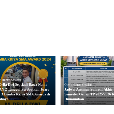
 : Humas Smadata
Della Dwi Septiadi Bawa Nama
Oleh : Humas Smadata
N 2 Tanggul Perebutkan Juara
Jadwal Asesmen Sumatif Akhir
2, 3 Lomba Kriya SMA Awards di
Semester Genap TP 2025/2026 
abaya
Diumumkan