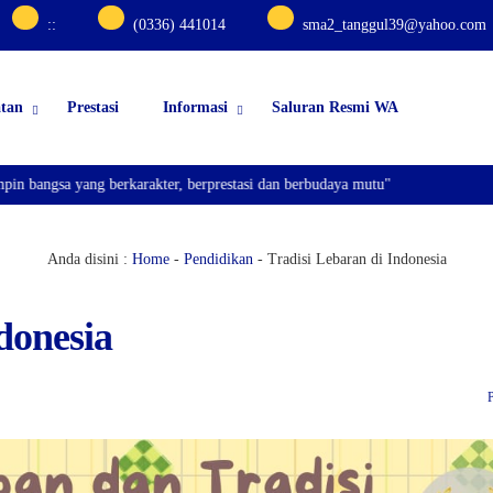
:
:
(0336) 441014
sma2_tanggul39@yahoo.com
atan
Prestasi
Informasi
Saluran Resmi WA
bangsa yang berkarakter, berprestasi dan berbudaya mutu"
Anda disini :
Home
-
Pendidikan
-
Tradisi Lebaran di Indonesia
donesia