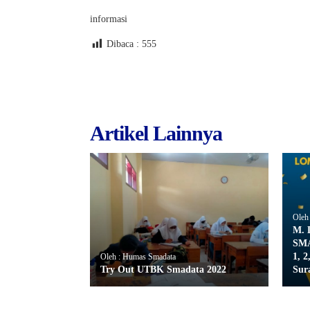
informasi
Dibaca :
555
Artikel Lainnya
Oleh
M. 
SMA
1, 
Oleh : Humas Smadata
Try Out UTBK Smadata 2022
Sur