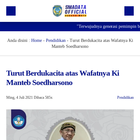
"Terwujudnya generasi pemimpin bangs
Beranda
Profil
Anda disini :
Home
-
Pendidikan
-
Turut Berdukacita atas Wafatnya Ki
Manteb Soedharsono
Kegiatan
Prestasi
Turut Berdukacita atas Wafatnya Ki
Informasi
Manteb Soedharsono
Saluran Resmi WA
Ming, 4 Juli 2021
Dibaca 585x
Pendidikan