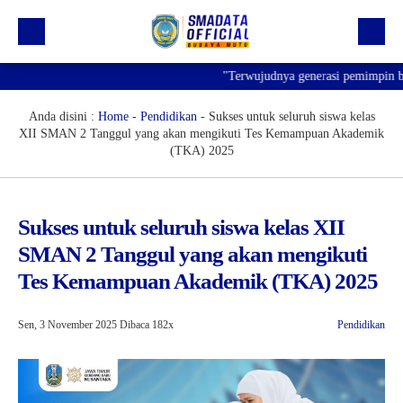
"Terwujudnya generasi pemimpin bangs
Beranda
Profil
Anda disini :
Home
-
Pendidikan
-
Sukses untuk seluruh siswa kelas
XII SMAN 2 Tanggul yang akan mengikuti Tes Kemampuan Akademik
Kegiatan
(TKA) 2025
Prestasi
Informasi
Sukses untuk seluruh siswa kelas XII
SMAN 2 Tanggul yang akan mengikuti
Saluran Resmi WA
Tes Kemampuan Akademik (TKA) 2025
Sen, 3 November 2025
Dibaca 182x
Pendidikan