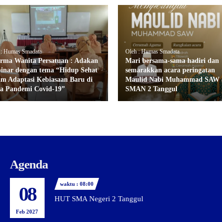
 : Humas Smadata
Oleh : Humas Smadata
rma Wanita Persatuan : Adakan
Mari bersama-sama hadiri dan
inar dengan tema “Hidup Sehat
semarakkan acara peringatan
am Adaptasi Kebiasaan Baru di
Maulid Nabi Muhammad SAW 
a Pandemi Covid-19”
SMAN 2 Tanggul
Agenda
waktu : 08:00
08
HUT SMA Negeri 2 Tanggul
Feb 2027