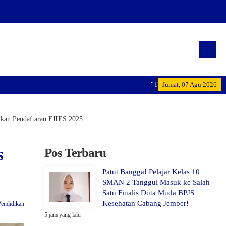
"Terwujudnya generasi pemimpin ba
Jumat, 07 Agu 2026
ikan Pendaftaran EJIES 2025
s
Pos Terbaru
Patut Bangga! Pelajar Kelas 10
SMAN 2 Tanggul Masuk ke Salah
Satu Finalis Duta Muda BPJS
Kesehatan Cabang Jember!
Pendidikan
5 jam yang lalu