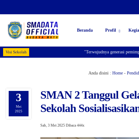
Beranda
Profil
Kegi
Visi Sekolah
"Terwujudnya generasi pemimpin bangsa
Anda disini :
Home
-
Pendid
SMAN 2 Tanggul Gela
3
Sekolah Sosialisasik
Mei
2025
Sab, 3 Mei 2025
Dibaca 444x