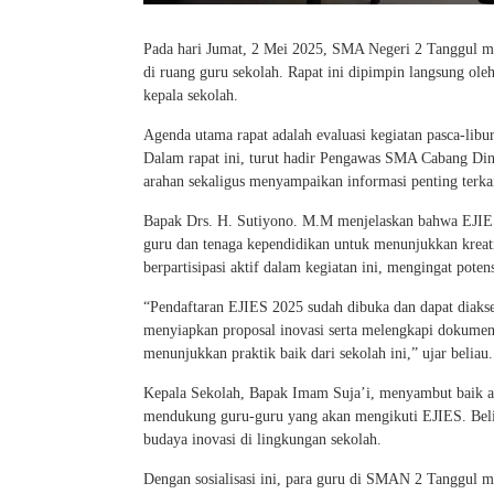
Pada hari Jumat, 2 Mei 2025, SMA Negeri 2 Tanggul men
di ruang guru sekolah. Rapat ini dipimpin langsung ol
kepala sekolah.
Agenda utama rapat adalah evaluasi kegiatan pasca-libur
Dalam rapat ini, turut hadir Pengawas SMA Cabang Di
arahan sekaligus menyampaikan informasi penting terk
Bapak Drs. H. Sutiyono. M.M menjelaskan bahwa EJIES
guru dan tenaga kependidikan untuk menunjukkan kreat
berpartisipasi aktif dalam kegiatan ini, mengingat pote
“Pendaftaran EJIES 2025 sudah dibuka dan dapat diaks
menyiapkan proposal inovasi serta melengkapi dokumen
menunjukkan praktik baik dari sekolah ini,” ujar beliau.
Kepala Sekolah, Bapak Imam Suja’i, menyambut baik 
mendukung guru-guru yang akan mengikuti EJIES. Beli
budaya inovasi di lingkungan sekolah.
Dengan sosialisasi ini, para guru di SMAN 2 Tanggul m