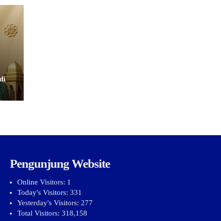
di
Pengunjung Website
Online Visitors:
1
Today's Visitors:
331
Yesterday's Visitors:
277
Total Visitors:
318,158