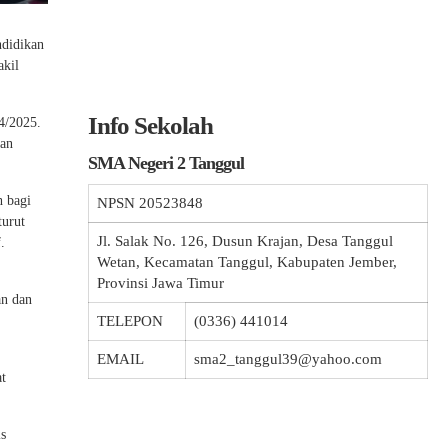
ndidikan
akil
Info Sekolah
24/2025.
kan
SMA Negeri 2 Tanggul
h bagi
NPSN
20523848
turut
Jl. Salak No. 126, Dusun Krajan, Desa Tanggul
.
Wetan, Kecamatan Tanggul, Kabupaten Jember,
Provinsi Jawa Timur
an dan
TELEPON
(0336) 441014
EMAIL
sma2_tanggul39@yahoo.com
t
is