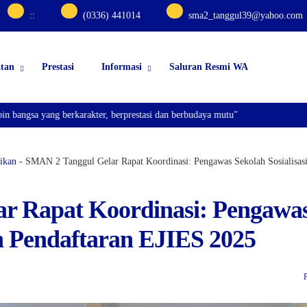
:
:
(0336) 441014
sma2_tanggul39@yahoo.com
atan
Prestasi
Informasi
Saluran Resmi WA
 yang berkarakter, berprestasi dan berbudaya mutu"
ikan
-
SMAN 2 Tanggul Gelar Rapat Koordinasi: Pengawas Sekolah Sosialisas
r Rapat Koordinasi: Pengawa
an Pendaftaran EJIES 2025