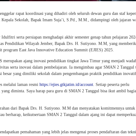
ggelar rapat koordinasi yang dihadiri oleh seluruh dewan guru dan staf kepe
eh Kepala Sekolah, Bapak Imam Suja’i, S.Pd., M.M., didampingi oleh jajaran w
 Idulfitri serta persiapan menghadapi akhir semester genap tahun pelajaran 20
nas Pendidikan Wilayah Jember, Bapak Drs. H. Sutiyono. M.M, yang memberi
ait program East Java Innovative Education Summit (EJIES) 2025.
 merupakan ajang inovasi pendidikan tingkat Jawa Timur yang menjadi wada
ivitas serta inovasi dalam pembelajaran. Ia mengimbau agar SMAN 2 Tanggul 
nsi besar yang dimiliki sekolah dalam pengembangan praktik pendidikan inovatif
es melalui laman resmi
https://ejies.gtkjatim.id/account
. Setiap peserta perlu
 yang diminta. Saya harap para guru di SMAN 2 Tanggul bisa ikut ambil bagi
arahan dari Bapak Drs. H. Sutiyono. M.M dan menyatakan komitmennya untuk
au berharap, keikutsertaan SMAN 2 Tanggul dalam ajang ini dapat memperkua
endapatkan pemahaman yang lebih jelas mengenai proses pendaftaran dan tekn