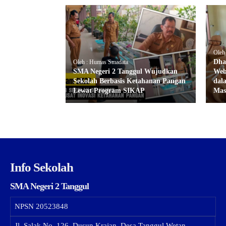
Oleh
Dha
Oleh : Humas Smadata
SMA Negeri 2 Tanggul Wujudkan
Web
Sekolah Berbasis Ketahanan Pangan
dal
Lewat Program SIKAP
Mas
Info Sekolah
SMA Negeri 2 Tanggul
NPSN
20523848
Jl. Salak No. 126, Dusun Krajan, Desa Tanggul Wetan,