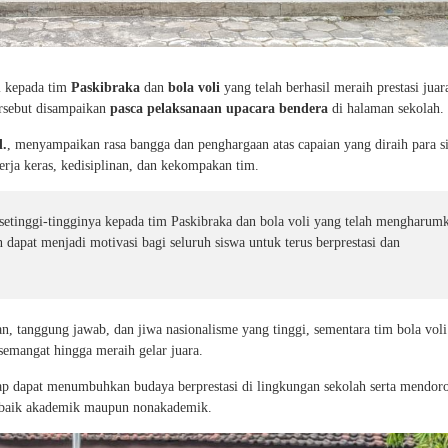
i kepada tim
Paskibraka
dan
bola voli
yang telah berhasil meraih prestasi juar
tersebut disampaikan
pasca pelaksanaan upacara bendera
di halaman sekolah.
d.
, menyampaikan rasa bangga dan penghargaan atas capaian yang diraih para s
kerja keras, kedisiplinan, dan kekompakan tim.
setinggi-tingginya kepada tim Paskibraka dan bola voli yang telah mengharum
dapat menjadi motivasi bagi seluruh siswa untuk terus berprestasi dan
, tanggung jawab, dan jiwa nasionalisme yang tinggi, sementara tim bola voli 
semangat hingga meraih gelar juara.
rap dapat menumbuhkan budaya berprestasi di lingkungan sekolah serta mendor
f, baik akademik maupun nonakademik.