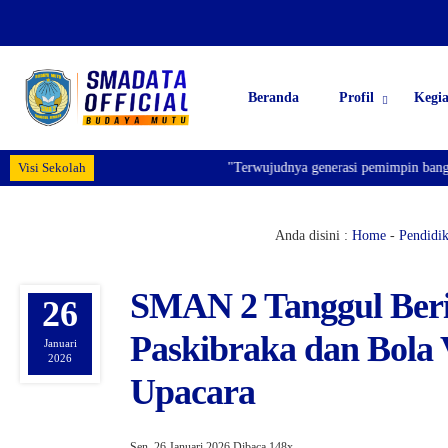
Beranda
Profil
Kegi
Visi Sekolah
"Terwujudnya generasi pemimpin bangsa yang b
Anda disini :
Home
-
Pendidi
SMAN 2 Tanggul Beri
26
Paskibraka dan Bola V
Januari
2026
Upacara
Sen, 26 Januari 2026
Dibaca 148x