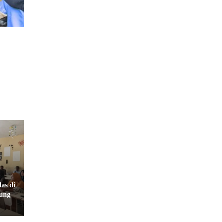
as di
sung