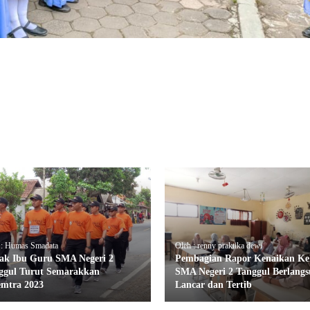
 : Humas Smadata
Oleh : renny praktika dewi
ak Ibu Guru SMA Negeri 2
Pembagian Rapor Kenaikan Kel
ggul Turut Semarakkan
SMA Negeri 2 Tanggul Berlang
emtra 2023
Lancar dan Tertib