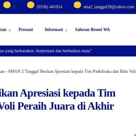
:
:
(0336) 441014
sma2_tanggul39@yahoo.com
atan
Prestasi
Informasi
Saluran Resmi WA
erkarakter, berprestasi dan berbudaya mutu"
kan
-
SMAN 2 Tanggul Berikan Apresiasi kepada Tim Paskibraka dan Bola Voli 
kan Apresiasi kepada Tim
oli Peraih Juara di Akhir