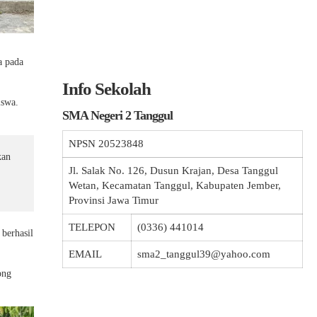
a pada
Info Sekolah
iswa.
SMA Negeri 2 Tanggul
NPSN
20523848
kan
Jl. Salak No. 126, Dusun Krajan, Desa Tanggul
Wetan, Kecamatan Tanggul, Kabupaten Jember,
Provinsi Jawa Timur
TELEPON
(0336) 441014
berhasil
EMAIL
sma2_tanggul39@yahoo.com
ong