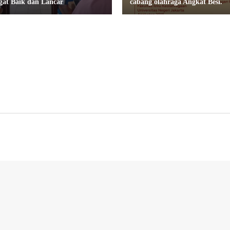
gat Baik dan Lancar
cabang olahraga Angkat Besi.