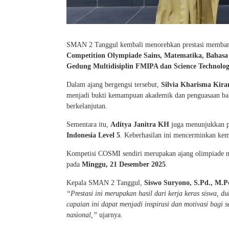
SMAN 2 Tanggul kembali menorehkan prestasi membangga
Competition Olympiade Sains, Matematika, Bahasa 
Gedung Multidisiplin FMIPA dan Science Technology
Dalam ajang bergengsi tersebut,
Silvia Kharisma Kira
menjadi bukti kemampuan akademik dan penguasaan bahas
berkelanjutan.
Sementara itu,
Aditya Janitra KH
juga menunjukkan p
Indonesia Level 5
. Keberhasilan ini mencerminkan kema
Kompetisi COSMI sendiri merupakan ajang olimpiade nasi
pada
Minggu, 21 Desember 2025
.
Kepala SMAN 2 Tanggul,
Siswo Suryono, S.Pd., M.P
“Prestasi ini merupakan hasil dari kerja keras siswa, 
capaian ini dapat menjadi inspirasi dan motivasi bagi s
nasional,”
ujarnya.