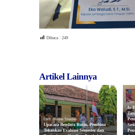
Dibaca :
249
Artikel Lainnya
Oleh
In 
Tan
Pem
Oleh : Humas Smadata
Upacara Bendera Rutin, Pembina
Sos
Tekankan Evaluasi Semester dan
Pem