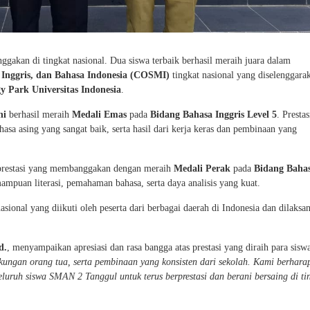
kan di tingkat nasional. Dua siswa terbaik berhasil meraih juara dalam
Inggris, dan Bahasa Indonesia (COSMI)
tingkat nasional yang diselenggara
 Park Universitas Indonesia
.
ni
berhasil meraih
Medali Emas
pada
Bidang Bahasa Inggris Level 5
. Prestas
a asing yang sangat baik, serta hasil dari kerja keras dan pembinaan yang
restasi yang membanggakan dengan meraih
Medali Perak
pada
Bidang Baha
mpuan literasi, pemahaman bahasa, serta daya analisis yang kuat.
onal yang diikuti oleh peserta dari berbagai daerah di Indonesia dan dilaksa
d.
, menyampaikan apresiasi dan rasa bangga atas prestasi yang diraih para sisw
dukungan orang tua, serta pembinaan yang konsisten dari sekolah. Kami berhara
eluruh siswa SMAN 2 Tanggul untuk terus berprestasi dan berani bersaing di ti