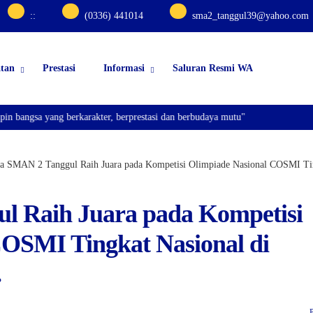
:
:
(0336) 441014
sma2_tanggul39@yahoo.com
atan
Prestasi
Informasi
Saluran Resmi WA
sa yang berkarakter, berprestasi dan berbudaya mutu"
a SMAN 2 Tanggul Raih Juara pada Kompetisi Olimpiade Nasional COSMI Tingk
l Raih Juara pada Kompetisi
COSMI Tingkat Nasional di
.