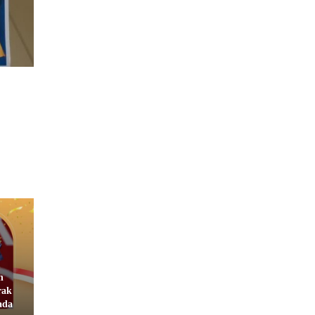
n
rak
ada