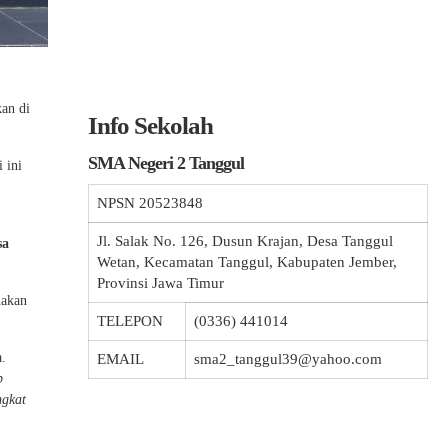
kan di
Info Sekolah
SMA Negeri 2 Tanggul
i ini
NPSN
20523848
Jl. Salak No. 126, Dusun Krajan, Desa Tanggul
sa
Wetan, Kecamatan Tanggul, Kabupaten Jember,
Provinsi Jawa Timur
nakan
TELEPON
(0336) 441014
a.
EMAIL
sma2_tanggul39@yahoo.com
p
ngkat