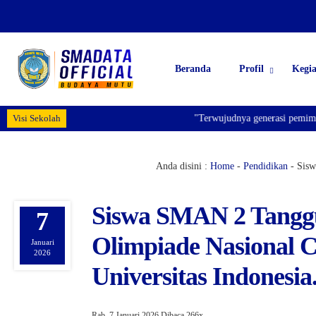
Beranda
Profil
Kegi
Visi Sekolah
"Terwujudnya generasi pemimpin bang
Anda disini :
Home
-
Pendidikan
-
Sisw
Siswa SMAN 2 Tanggu
7
Olimpiade Nasional 
Januari
2026
Universitas Indonesia
Rab, 7 Januari 2026
Dibaca 266x