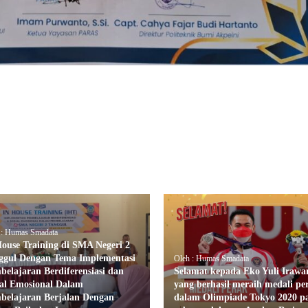
 : Humas Smadata
House Training di SMA Negeri 2
ggul Dengan Tema Implementasi
Oleh : Humas Smadata
belajaran Berdiferensiasi dan
Selamat kepada Eko Yuli Irawa
ial Emosional Dalam
yang berhasil meraih medali pe
belajaran Berjalan Dengan
dalam Olimpiade Tokyo 2020 p