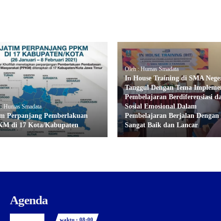
Oleh : Humas Smadata
In House Training di SMA Neger
Tanggul Dengan Tema Implemen
Pembelajaran Berdiferensiasi d
Sosial Emosional Dalam
 : Humas Smadata
im Perpanjang Pemberlakuan
Pembelajaran Berjalan Dengan
M di 17 Kota/Kabupaten
Sangat Baik dan Lancar
Agenda
waktu : 08:00