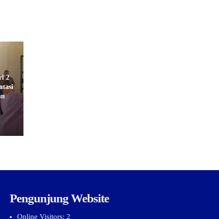
i 2
tasi
an
Pengunjung Website
Online Visitors:
2