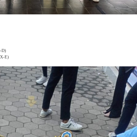
X-D)
(X-E)