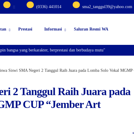
:
:
(0336) 441014
sma2_tanggul39@yahoo.com
atan
Prestasi
Informasi
Saluran Resmi WA
gsa yang berkarakter, berprestasi dan berbudaya mutu"
iswa Siswi SMA Negeri 2 Tanggul Raih Juara pada Lomba Solo Vokal MGMP 
ri 2 Tanggul Raih Juara pada
MGMP CUP “Jember Art