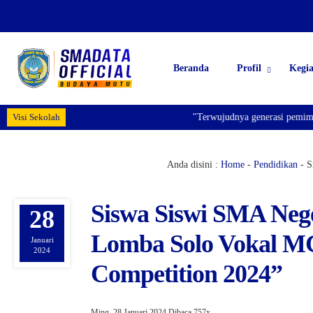
Beranda
Profil
Kegi
Visi Sekolah
"Terwujudnya generasi pemimpin ban
Anda disini :
Home
-
Pendidikan
-
S
Siswa Siswi SMA Nege
28
Lomba Solo Vokal 
Januari
2024
Competition 2024”
Ming, 28 Januari 2024
Dibaca 757x