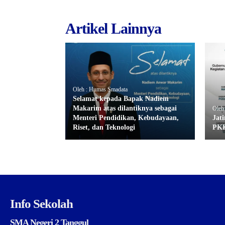
Artikel Lainnya
Oleh : Humas Smadata
Selamat kepada Bapak Nadiem
Makarim atas dilantiknya sebagai
Oleh
Menteri Pendidikan, Kebudayaan,
Jat
Riset, dan Teknologi
PKK
Info Sekolah
SMA Negeri 2 Tanggul