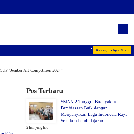
"Terwujudnya generasi pemimpin
Kamis, 06 Agu 2026
CUP “Jember Art Competition 2024”
Pos Terbaru
SMAN 2 Tanggul Budayakan
Pembiasaan Baik dengan
Menyanyikan Lagu Indonesia Raya
Sebelum Pembelajaran
2 hari yang lalu
Pendidikan