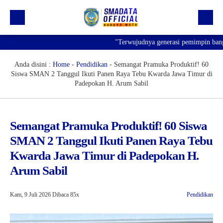
"Terwujudnya generasi pemimpin bangsa ya
Beranda
Profil
Anda disini :
Home
-
Pendidikan
-
Semangat Pramuka Produktif! 60
Siswa SMAN 2 Tanggul Ikuti Panen Raya Tebu Kwarda Jawa Timur di
Kegiatan
Padepokan H. Arum Sabil
Prestasi
Informasi
Semangat Pramuka Produktif! 60 Siswa
SMAN 2 Tanggul Ikuti Panen Raya Tebu
Saluran Resmi WA
Kwarda Jawa Timur di Padepokan H.
Arum Sabil
Kam, 9 Juli 2026
Dibaca 85x
Pendidikan