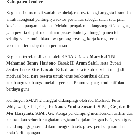
Kabupaten Jember
.
Kegiatan ini menjadi wadah pembelajaran nyata bagi anggota Pramuka
untuk mengenal pentingnya sektor pertanian sebagai salah satu pilar
ketahanan pangan nasional. Melalui pengalaman langsung di lapangan,
para peserta diajak memahami proses budidaya hingga panen tebu
sekaligus menumbuhkan jiwa gotong royong, kerja keras, serta
kecintaan terhadap dunia pertanian.
Kegiatan tersebut dihadiri oleh KASAU Bapak
Marsekal TNI
Mohamad Tonny Harjono
, Bapak
H. Arum Sabil
, serta Bupati
Jember Bapak
Gus Fawait
. Kehadiran para tokoh tersebut menjadi
motivasi bagi para peserta untuk terus berkontribusi dalam
pembangunan bangsa melalui gerakan Pramuka yang produktif dan
berdaya guna.
Kontingen SMAN 2 Tanggul didampingi oleh ibu Meilinda Putri
Widyawati, S.Pd., Gr., Ibu
Nancy Yunita Susanti, S.Pd., Gr.
, dan Ibu
Mei Hariyanti, S.Pd., Gr.
Ketiga pendamping memberikan arahan dan
memastikan seluruh rangkaian kegiatan berjalan dengan baik, sekaligus
mendampingi peserta dalam mengikuti setiap sesi pembelajaran dan
praktik di lapangan.