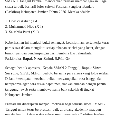
SMAN 2 Tanggul kembali menorehkan prestasi membanggakan. Tiga
siswa terbaik berhasil lolos seleksi Pasukan Pengibar Bendera
(Paskibra) Kabupaten Jember Tahun 2026. Mereka adalah:
Dhecky Akbar (X-I)
Muhammad Nico (X-I)
Salsabila Putri (X-J)
Keberhasilan ini menjadi bukti semangat, kedisiplinan, serta kerja keras
para siswa dalam mengikuti setiap tahapan seleksi yang ketat, dengan
bimbingan dan pendampingan dari Pembina Ekstrakurikuler
Paskibraka,
Bapak Nizar Zulmi, S.Pd., Gr.
Sebagai bentuk apresiasi, Kepala SMAN 2 Tanggul,
Bapak Siswo
Suryono, S.Pd., M.Pd.,
berfoto bersama para siswa yang lolos seleksi.
Dalam kesempatan tersebut, beliau menyampaikan rasa bangga dan
harapannya agar para siswa dapat menjalankan amanah dengan penuh
tanggung jawab serta membawa nama baik sekolah di tingkat
Kabupaten Jember.
Prestasi ini diharapkan menjadi motivasi bagi seluruh siswa SMAN 2
Tanggul untuk terus berprestasi, baik di bidang akademik maupun
nonakademik. Selamat dan sukses untuk para calon Paskibra Jember