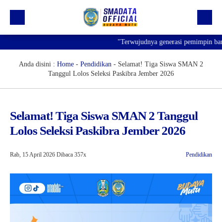
"Terwujudnya generasi pemimpin bangsa 
Beranda
Profil
Anda disini :
Home
-
Pendidikan
-
Selamat! Tiga Siswa SMAN 2
Tanggul Lolos Seleksi Paskibra Jember 2026
Kegiatan
Prestasi
Selamat! Tiga Siswa SMAN 2 Tanggul
Informasi
Lolos Seleksi Paskibra Jember 2026
Saluran Resmi WA
Rab, 15 April 2026
Dibaca 357x
Pendidikan