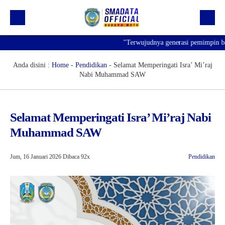
"Terwujudnya generasi pemimpin bangs
Beranda
Profil
Anda disini :
Home
-
Pendidikan
-
Selamat Memperingati Isra’ Mi’raj
Nabi Muhammad SAW
Kegiatan
Prestasi
Selamat Memperingati Isra’ Mi’raj Nabi
Informasi
Muhammad SAW
Saluran Resmi WA
Jum, 16 Januari 2026
Dibaca 92x
Pendidikan