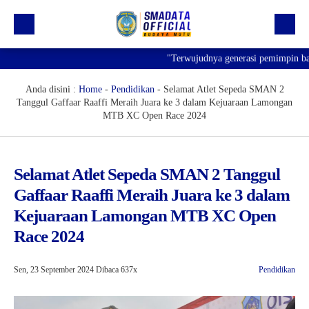
"Terwujudnya generasi pemimpin bangsa
Beranda
Profil
Anda disini :
Home
-
Pendidikan
-
Selamat Atlet Sepeda SMAN 2
Tanggul Gaffaar Raaffi Meraih Juara ke 3 dalam Kejuaraan Lamongan
Kegiatan
MTB XC Open Race 2024
Prestasi
Informasi
Selamat Atlet Sepeda SMAN 2 Tanggul
Gaffaar Raaffi Meraih Juara ke 3 dalam
Saluran Resmi WA
Kejuaraan Lamongan MTB XC Open
Race 2024
Sen, 23 September 2024
Dibaca 637x
Pendidikan