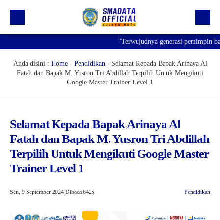
"Terwujudnya generasi pemimpin bangsa
Beranda
Profil
Anda disini :
Home
-
Pendidikan
-
Selamat Kepada Bapak Arinaya Al
Fatah dan Bapak M. Yusron Tri Abdillah Terpilih Untuk Mengikuti
Kegiatan
Google Master Trainer Level 1
Prestasi
Informasi
Selamat Kepada Bapak Arinaya Al
Fatah dan Bapak M. Yusron Tri Abdillah
Saluran Resmi WA
Terpilih Untuk Mengikuti Google Master
Trainer Level 1
Sen, 9 September 2024
Dibaca 642x
Pendidikan