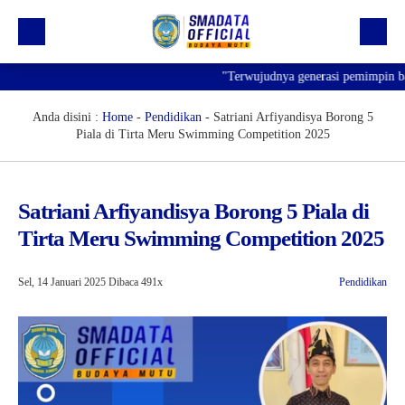
"Terwujudnya generasi pemimpin bangs
Beranda
Profil
Anda disini :
Home
-
Pendidikan
-
Satriani Arfiyandisya Borong 5
Piala di Tirta Meru Swimming Competition 2025
Kegiatan
Prestasi
Satriani Arfiyandisya Borong 5 Piala di
Informasi
Tirta Meru Swimming Competition 2025
Saluran Resmi WA
Sel, 14 Januari 2025
Dibaca 491x
Pendidikan